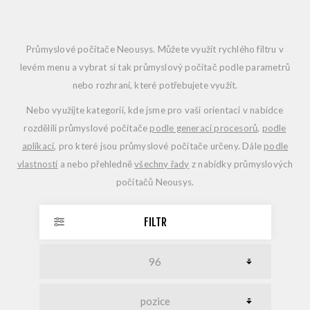
Průmyslové počítače Neousys. Můžete využít rychlého filtru v
levém menu a vybrat si tak průmyslový počítač podle parametrů
nebo rozhraní, které potřebujete využít.
Nebo využijte kategorií, kde jsme pro vaši orientaci v nabídce
rozdělili průmyslové počítače
podle generací procesorů
,
podle
aplikací
, pro které jsou průmyslové počítače určeny. Dále
podle
vlastností
a nebo přehledně
všechny řady
z nabídky průmyslových
počítačů Neousys.
FILTR