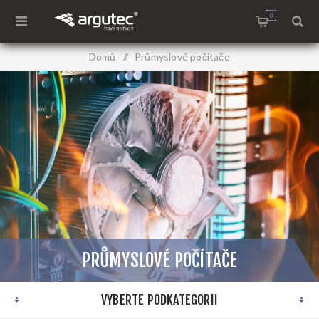
0
Domů
/
Průmyslové počítače
PRŮMYSLOVÉ POČÍTAČE
VYBERTE PODKATEGORII