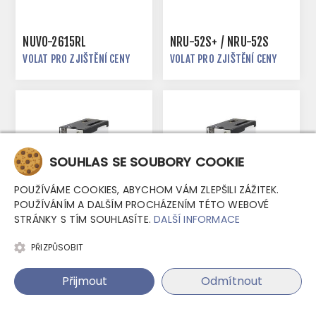
NUVO-2615RL
NRU-52S+ / NRU-52S
VOLAT PRO ZJIŠTĚNÍ CENY
VOLAT PRO ZJIŠTĚNÍ CENY
SOUHLAS SE SOUBORY COOKIE
POUŽÍVÁME COOKIES, ABYCHOM VÁM ZLEPŠILI ZÁŽITEK.
POUŽÍVÁNÍM A DALŠÍM PROCHÁZENÍM TÉTO WEBOVÉ
STRÁNKY S TÍM SOUHLASÍTE.
DALŠÍ INFORMACE
PŘIZPŮSOBIT
IGT-20
IGT-21
VOLAT PRO ZJIŠTĚNÍ CENY
VOLAT PRO ZJIŠTĚNÍ CENY
Přijmout
Odmítnout