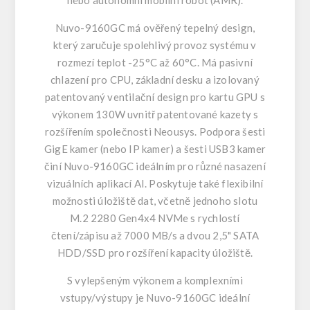
nebo autonomní mobilní robot (AMR).
Nuvo-9160GC má ověřený tepelný design,
který zaručuje spolehlivý provoz systému v
rozmezí teplot -25°C až 60°C. Má pasivní
chlazení pro CPU, základní desku a izolovaný
patentovaný ventilační design pro kartu GPU s
výkonem 130W uvnitř patentované kazety s
rozšířením společnosti Neousys. Podpora šesti
GigE kamer (nebo IP kamer) a šesti USB3 kamer
činí Nuvo-9160GC ideálním pro různé nasazení
vizuálních aplikací AI. Poskytuje také flexibilní
možnosti úložiště dat, včetně jednoho slotu
M.2 2280 Gen4x4 NVMe s rychlostí
čtení/zápisu až 7000 MB/s a dvou 2,5" SATA
HDD/SSD pro rozšíření kapacity úložiště.
S vylepšeným výkonem a komplexními
vstupy/výstupy je Nuvo-9160GC ideální