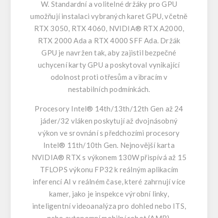
W. Standardní a volitelné držáky pro GPU
umožňují instalaci vybraných karet GPU, včetně
RTX 3050, RTX 4060, NVIDIA® RTX A2000,
RTX 2000 Ada a RTX 4000 SFF Ada. Držák
GPU je navržen tak, aby zajistil bezpečné
uchycení karty GPU a poskytoval vynikající
odolnost proti otřesům a vibracím v
nestabilních podmínkách.
Procesory Intel® 14th/13th/12th Gen až 24
jáder/32 vláken poskytují až dvojnásobný
výkon ve srovnání s předchozími procesory
Intel® 11th/10th Gen. Nejnovější karta
NVIDIA® RTX s výkonem 130W přispívá až 15
TFLOPS výkonu FP32 k reálným aplikacím
inferencí AI v reálném čase, které zahrnují více
kamer, jako je inspekce výrobní linky,
inteligentní videoanalýza pro dohled nebo ITS,