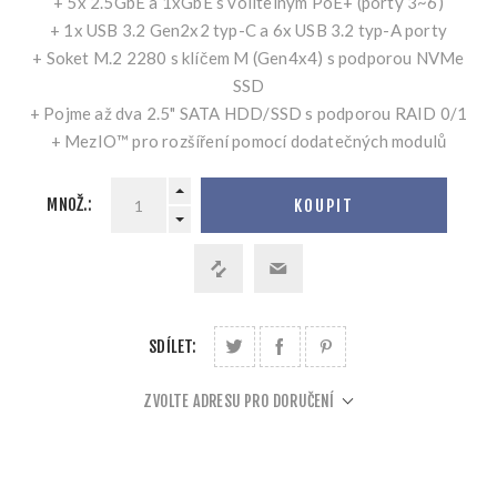
+ 5x 2.5GbE a 1xGbE s volitelným PoE+ (porty 3~6)
+ 1x USB 3.2 Gen2x2 typ-C a 6x USB 3.2 typ-A porty
+ Soket M.2 2280 s klíčem M (Gen4x4) s podporou NVMe
SSD
+ Pojme až dva 2.5" SATA HDD/SSD s podporou RAID 0/1
+ MezIO™ pro rozšíření pomocí dodatečných modulů
MNOŽ.:
KOUPIT
SDÍLET:
ZVOLTE ADRESU PRO DORUČENÍ