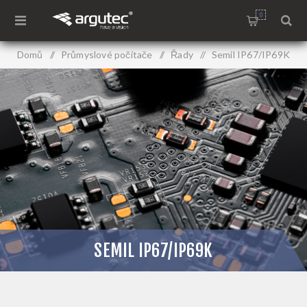
0
Domů
/
Průmyslové počítače
/
Řady
/
Semil IP67/IP69K
SEMIL IP67/IP69K