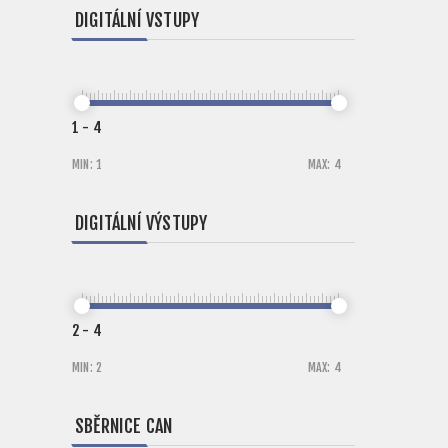
DIGITÁLNÍ VSTUPY
1
-
4
MIN:
1
MAX:
4
DIGITÁLNÍ VÝSTUPY
2
-
4
MIN:
2
MAX:
4
SBĚRNICE CAN