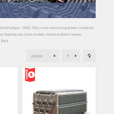
 Intel Pentium / AMD
. Díky svým velmi
kompaktním rozměrům
řad. Najdete zde různé modely včetně drážních railway
 IP66.