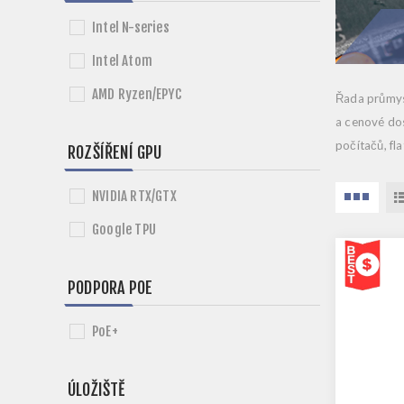
Intel N-series
Intel Atom
AMD Ryzen/EPYC
Řada průmy
a
cenové do
počítačů, fl
ROZŠÍŘENÍ GPU
NVIDIA RTX/GTX
Google TPU
PODPORA POE
PoE+
ÚLOŽIŠTĚ