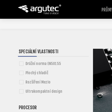
PRŮMY
SPECIÁLNÍ VLASTNOSTI
Drážní norma EN50155
Plochý chladič
Rozšíření MezIo
Ultrakompaktní design
PROCESOR