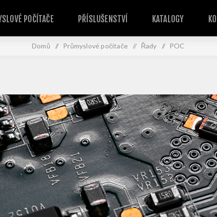
SLOVÉ POČÍTAČE
PŘÍSLUŠENSTVÍ
KATALOGY
KO
Domů
/
Průmyslové počítače
/
Řady
/
POC