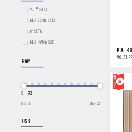
2.5" SATA
M.2 2280 SATA
mSATA
M.2 NVMe SSD
POC-4
VOLAT P
RAM
8
-
32
MIN:
8
MAX:
32
USB