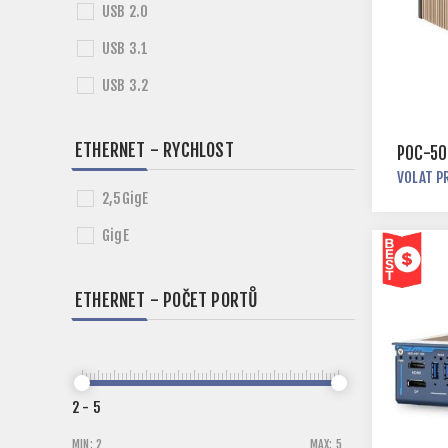
USB 2.0
USB 3.1
USB 3.2
ETHERNET - RYCHLOST
POC-50
VOLAT P
2,5GigE
GigE
ETHERNET - POČET PORTŮ
2
-
5
MIN:
2
MAX:
5