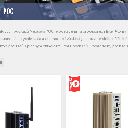
POC
slových počítačů Neousys
POC
je postavena na procesorech
Intel Atom /
stupnosti
se rychle stala a dlouhodobě zůstává jednou z nejoblíbenějších 
attop počítačů s plochým chladičem, Poe+ počítačů i voděodolný počítač s