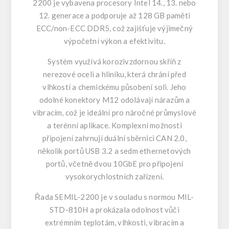
2200 je vybavena procesory Intel 14., 13. nebo
12. generace a podporuje až 128 GB paměti
ECC/non-ECC DDR5, což zajišťuje výjimečný
výpočetní výkon a efektivitu.
Systém využívá korozivzdornou skříň z
nerezové oceli a hliníku, která chrání před
vlhkostí a chemickému působení soli. Jeho
odolné konektory M12 odolávají nárazům a
vibracím, což je ideální pro náročné průmyslové
a terénní aplikace. Komplexní možnosti
připojení zahrnují duální sběrnici CAN 2.0,
několik portů USB 3.2 a sedm ethernetových
portů, včetně dvou 10GbE pro připojení
vysokorychlostních zařízení.
Řada SEMIL-2200 je v souladu s normou MIL-
STD-810H a prokázala odolnost vůči
extrémním teplotám, vlhkosti, vibracím a