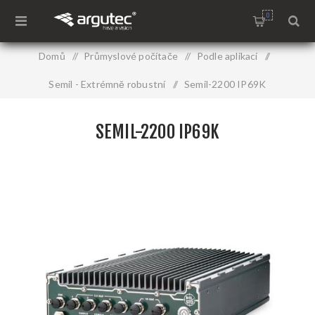
0
Domů
/
Průmyslové počítače
/
Podle aplikací
/
Semil - Extrémně robustní
/
Semil-2200 IP69K
SEMIL-2200 IP69K