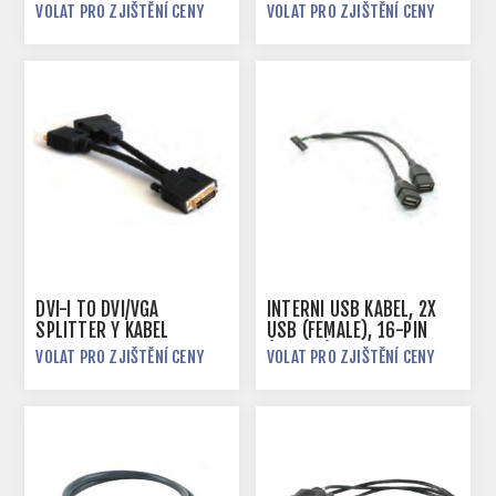
KONEKTORY, 3M
VOLAT PRO ZJIŠTĚNÍ CENY
VOLAT PRO ZJIŠTĚNÍ CENY
DVI-I TO DVI/VGA
INTERNÍ USB KABEL, 2X
SPLITTER Y KABEL
USB (FEMALE), 16-PIN
(FEMALE), 20 CM
VOLAT PRO ZJIŠTĚNÍ CENY
VOLAT PRO ZJIŠTĚNÍ CENY