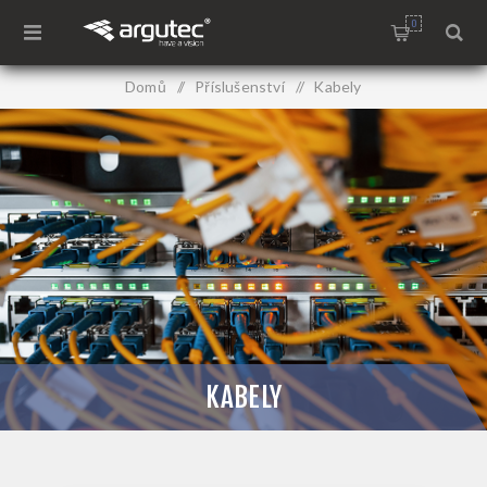
0
Domů
/
Příslušenství
/
Kabely
KABELY