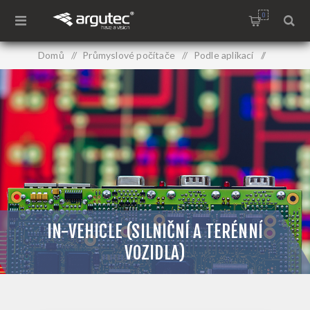
0
Domů
/
Průmyslové počítače
/
Podle aplikací
/
In-vehicle (silniční a terénní vozidla)
IN-VEHICLE (SILNIČNÍ A TERÉNNÍ
VOZIDLA)