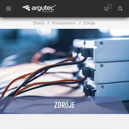
0
Domů
/
Příslušenství
/
Zdroje
ZDROJE