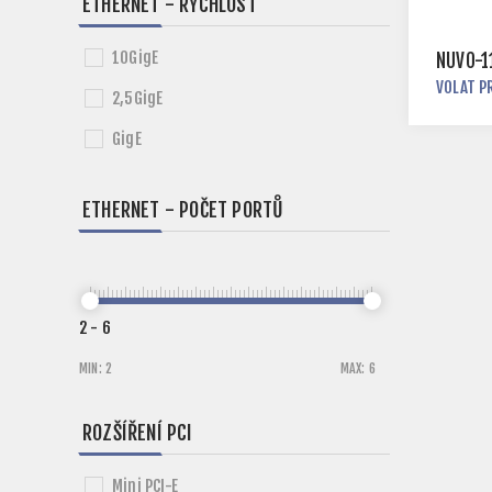
ETHERNET - RYCHLOST
10GigE
NUVO-1
VOLAT P
2,5GigE
GigE
ETHERNET - POČET PORTŮ
2
-
6
MIN:
2
MAX:
6
ROZŠÍŘENÍ PCI
Mini PCI-E