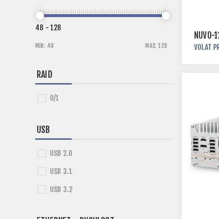
48
-
128
NUVO-1
MIN:
48
MAX:
128
VOLAT P
RAID
0/1
USB
USB 2.0
USB 3.1
USB 3.2