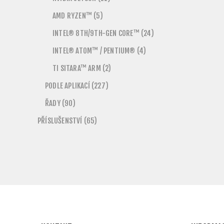
AMD RYZEN™ (5)
INTEL® 8TH/9TH-GEN CORE™ (24)
INTEL® ATOM™ / PENTIUM® (4)
TI SITARA™ ARM (2)
PODLE APLIKACÍ (227)
ŘADY (90)
PŘÍSLUŠENSTVÍ (65)