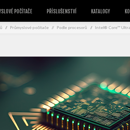
SLOVÉ POČÍTAČE
PŘÍSLUŠENSTVÍ
KATALOGY
KO
ů
/
Průmyslové počítače
/
Podle procesorů
/
Intel® Core™ Ultr