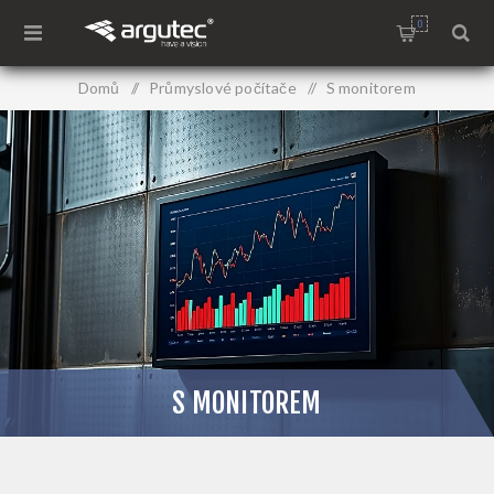
0
Domů
/
Průmyslové počítače
/
S monitorem
S MONITOREM