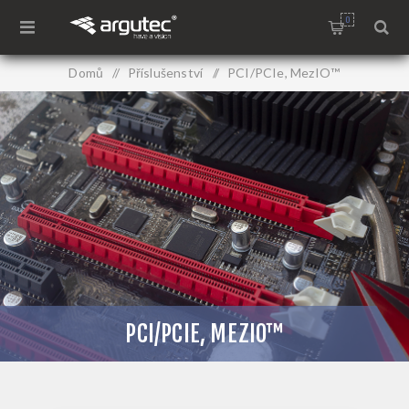
0
Domů
/
Příslušenství
/
PCI/PCIe, MezIO™
PCI/PCIE, MEZIO™