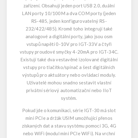
zařízení. Obsahují jeden port USB 2.0, duální
LAN porty 10/100M a dva COM porty (jeden
RS-485, jeden konfigurovatelný RS-
232/422/485). Kromě toho integrují také
analogové a digitální porty, jako jsou osm
vstupů napětí 0-10V pro IGT-33V a čtyři
vstupy proudové smyčky 4-20mA pro IGT-34C.
Existují také dva vestavěné izolované digitální
vstupy pro tlačítko/spínač a šest digitálních
výstupů pro aktuátory nebo ovládací moduly.
Uživatelé mohou snadno sestavit vlastní
privátní sériový automatizační nebo IIoT
systém.
Pokud jde o komunikaci, série IGT-30 má slot
mini PCIe a držák USIM umožňující přenos
získaných dat a stavu systému pomocí 3G, 4G
nebo WiFi (modul mini PCIe WiFi). Na vrchní