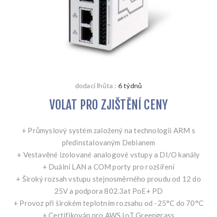
dodací lhůta :
6 týdnů
VOLAT PRO ZJIŠTĚNÍ CENY
+ Průmyslový systém založený na technologii ARM s
předinstalovaným Debianem
+ Vestavěné izolované analogové vstupy a DI/O kanály
+ Duální LAN a COM porty pro rozšíření
+ Široký rozsah vstupu stejnosměrného proudu od 12 do
25V a podpora 802.3at PoE+ PD
+ Provoz při širokém teplotním rozsahu od -25°C do 70°C
+ Certifikován pro AWS IoT Greengrass