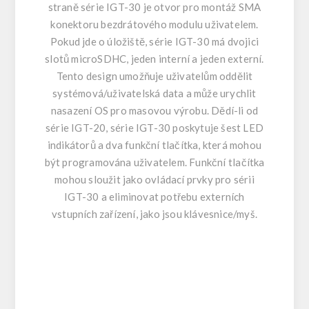
straně série IGT-30 je otvor pro montáž SMA
konektoru bezdrátového modulu uživatelem.
Pokud jde o úložiště, série IGT-30 má dvojici
slotů microSDHC, jeden interní a jeden externí.
Tento design umožňuje uživatelům oddělit
systémová/uživatelská data a může urychlit
nasazení OS pro masovou výrobu. Dědí-li od
série IGT-20, série IGT-30 poskytuje šest LED
indikátorů a dva funkční tlačítka, která mohou
být programována uživatelem. Funkční tlačítka
mohou sloužit jako ovládací prvky pro sérii
IGT-30 a eliminovat potřebu externích
vstupních zařízení, jako jsou klávesnice/myš.