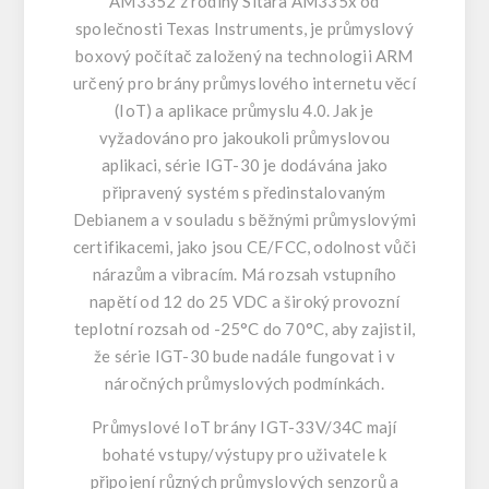
AM3352 z rodiny Sitara AM335x od
společnosti Texas Instruments, je průmyslový
boxový počítač založený na technologii ARM
určený pro brány průmyslového internetu věcí
(IoT) a aplikace průmyslu 4.0. Jak je
vyžadováno pro jakoukoli průmyslovou
aplikaci, série IGT-30 je dodávána jako
připravený systém s předinstalovaným
Debianem a v souladu s běžnými průmyslovými
certifikacemi, jako jsou CE/FCC, odolnost vůči
nárazům a vibracím. Má rozsah vstupního
napětí od 12 do 25 VDC a široký provozní
teplotní rozsah od -25°C do 70°C, aby zajistil,
že série IGT-30 bude nadále fungovat i v
náročných průmyslových podmínkách.
Průmyslové IoT brány IGT-33V/34C mají
bohaté vstupy/výstupy pro uživatele k
připojení různých průmyslových senzorů a