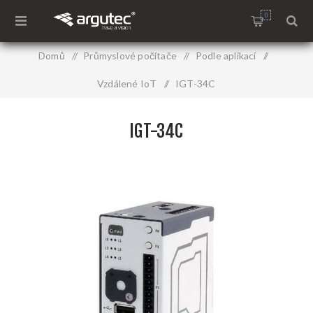
0
Domů
/
Průmyslové počítače
/
Podle aplikací
/
Vzdálené IoT
/
IGT-34C
IGT-34C