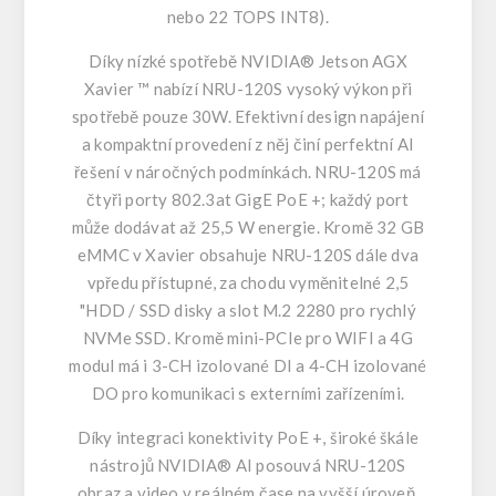
nebo 22 TOPS INT8).
Díky nízké spotřebě NVIDIA® Jetson AGX
Xavier ™ nabízí NRU-120S vysoký výkon při
spotřebě pouze 30W. Efektivní design napájení
a kompaktní provedení z něj činí perfektní AI
řešení v náročných podmínkách. NRU-120S má
čtyři porty 802.3at GigE PoE +; každý port
může dodávat až 25,5 W energie. Kromě 32 GB
eMMC v Xavier obsahuje NRU-120S dále dva
vpředu přístupné, za chodu vyměnitelné 2,5
"HDD / SSD disky a slot M.2 2280 pro rychlý
NVMe SSD. Kromě mini-PCIe pro WIFI a 4G
modul má i 3-CH izolované DI a 4-CH izolované
DO pro komunikaci s externími zařízeními.
Díky integraci konektivity PoE +, široké škále
nástrojů NVIDIA® AI posouvá NRU-120S
obraz a video v reálném čase na vyšší úroveň.