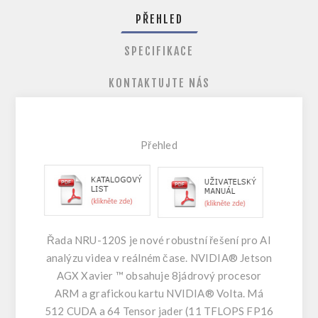
PŘEHLED
SPECIFIKACE
KONTAKTUJTE NÁS
Přehle
d
Řada NRU-120S je nové robustní řešení pro AI
analýzu videa v reálném čase. NVIDIA® Jetson
AGX Xavier ™ obsahuje 8jádrový procesor
ARM a grafickou kartu NVIDIA® Volta. Má
512 CUDA a 64 Tensor jader (11 TFLOPS FP16