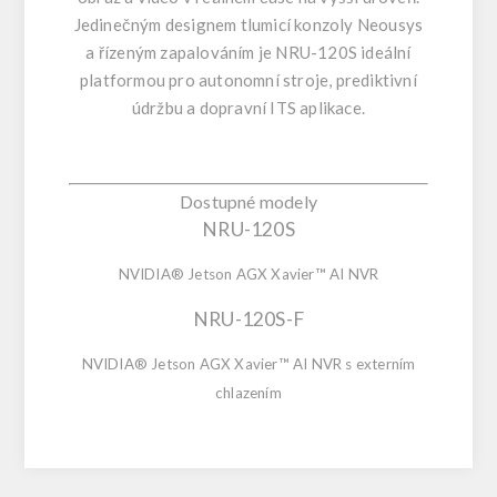
Jedinečným designem tlumicí konzoly Neousys
a řízeným zapalováním je NRU-120S ideální
platformou pro autonomní stroje, prediktivní
údržbu a dopravní ITS aplikace.
Dostupné modely
NRU-120S
NVIDIA® Jetson AGX Xavier™ AI NVR
NRU-120S-F
NVIDIA® Jetson AGX Xavier™ AI NVR s externím
chlazením