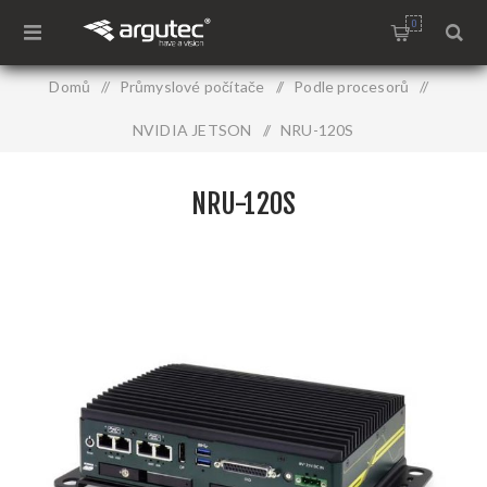
0
Domů
/
Průmyslové počítače
/
Podle procesorů
/
NVIDIA JETSON
/
NRU-120S
NRU-120S