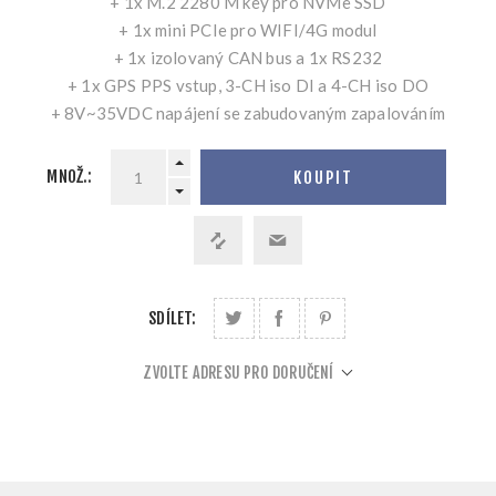
+ 1x M.2 2280 M key pro NVMe SSD
+ 1x mini PCIe pro WIFI/4G modul
+ 1x izolovaný CAN bus a 1x RS232
+ 1x GPS PPS vstup, 3-CH iso DI a 4-CH iso DO
+ 8V~35VDC napájení se zabudovaným zapalováním
MNOŽ.:
KOUPIT
SDÍLET:
ZVOLTE ADRESU PRO DORUČENÍ