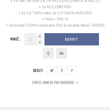
+ 2x GbE, 4x USB 3.0, 2x RS232/422/485 a 2x RS232
+ 1x M.2 2280 SSD
+ 1x 3,5" HDD nebo 1x 2,5" SATA HDD/SSD
+ VGA + DVI-D
+ izolované COM a izolované DIO (v modelu Nuvo-7505D)
MNOŽ.:
KOUPIT
SDÍLET:
ZVOLTE ADRESU PRO DORUČENÍ