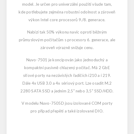
model. Je určen pro univerzální použití všude tam,
kde potřebujete zejména robustní odolnost a zároveň
výkon Intel core procesorů 9./8. generace.
Nabízí tak 50% výkonu navíc oproti běžným
průmyslovým počítačům s procesory 6. generace, ale
zároveň výrazně snižuje cenu.
Nuvo-7501 je koncipován jako jednoduchý a
kompaktní pasivně chlazený počítač. Má 2 GbE
síťové porty na nezávislých řadičích i210 a i 219.
Dále 4x USB 3.0 a 4x sériový port. Lze osadit M.2
2280 SATA SSD a jedním 2,5" nebo 3,5" SSD/HDD.
V modelu Nuvo-7505D jsou izolované COM porty
pro případ přepětí a také izolované DIO.