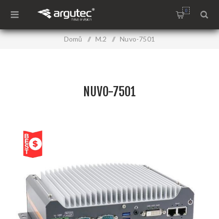
0
Domů
/
M.2
/
Nuvo-7501
NUVO-7501