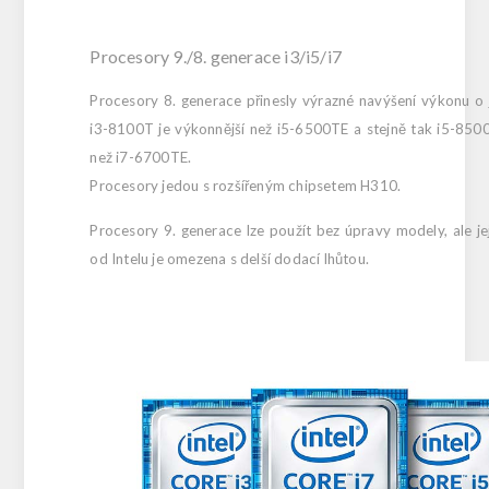
Procesory 9./8. generace i3/i5/i7
Procesory 8. generace přinesly výrazné navýšení výkonu o 
i3-8100T je výkonnější než i5-6500TE a stejně tak i5-8500
než i7-6700TE.
Procesory jedou s rozšířeným chipsetem H310.
Procesory 9. generace lze použít bez úpravy modely, ale je
od Intelu je omezena s delší dodací lhůtou.