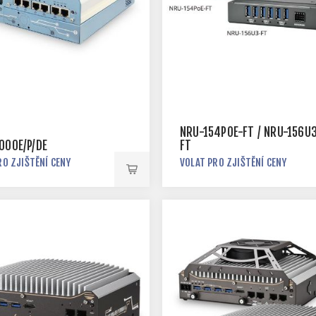
NRU-154POE-FT / NRU-156U
000E/P/DE
FT
RO ZJIŠTĚNÍ CENY
VOLAT PRO ZJIŠTĚNÍ CENY