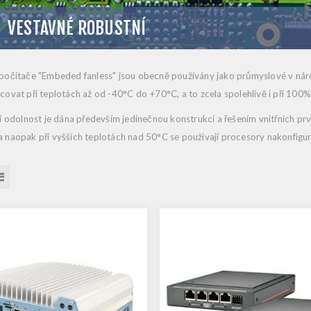
VESTAVNÉ ROBUSTNÍ
očítače "Embeded fanless" jsou obecně používány jako průmyslové v nároč
ovat při teplotách až od -40°C do +70°C, a to zcela spolehlivě i při 100%
í odolnost je dána především jedinečnou konstrukcí a řešením vnitřních prv
 naopak při vyšších teplotách nad 50°C se používají procesory nakonfi