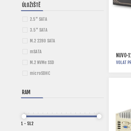
ÚLOŽIŠTĚ
2.5" SATA
3.5" SATA
M.2 2280 SATA
mSATA
NUVO-1
M.2 NVMe SSD
VOLAT P
microSDHC
RAM
1
-
512