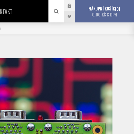
NÁKUPNÍ KOŠÍK
0
NTAKT
0,00 KČ S DPH
í