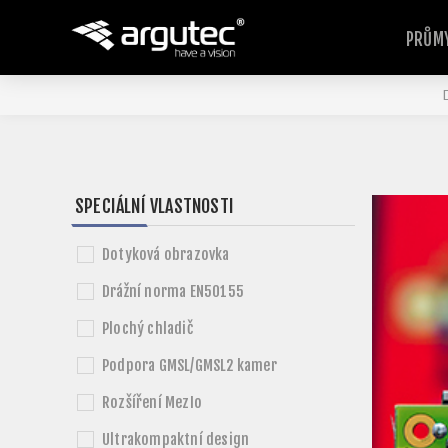
PRŮMY
SPECIÁLNÍ VLASTNOSTI
Dotyková obrazovka
Drážní norma EN50155
Plochý chladič
Podpora GMSL/GMSL2 kamer
Rozšíření MezIo
Ultrakompaktní design