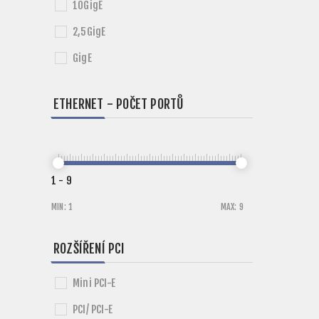
10GigE
2,5GigE
GigE
ETHERNET - POČET PORTŮ
1
-
9
MIN:
1
MAX:
9
ROZŠÍŘENÍ PCI
Mini PCI-E
PCI/ PCI-E