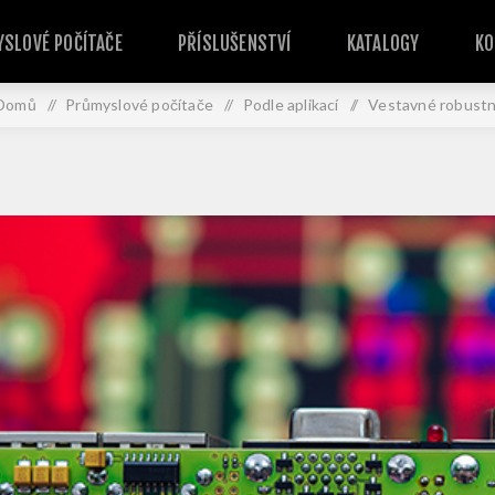
SLOVÉ POČÍTAČE
PŘÍSLUŠENSTVÍ
KATALOGY
KO
Domů
/
Průmyslové počítače
/
Podle aplikací
/
Vestavné robustn