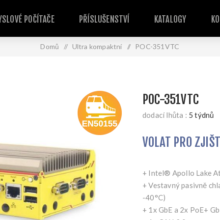
SLOVÉ POČÍTAČE
PŘÍSLUŠENSTVÍ
KATALOGY
KO
Domů
/
Ultra kompaktní
/
POC-351VTC
POC-351VTC
dodací lhůta :
5 týdnů
VOLAT PRO ZJIŠ
+ Intel® Apollo Lake 
+ Vestavný pasivně chl
-40°C)
+ 1x GbE a 2x PoE+ G