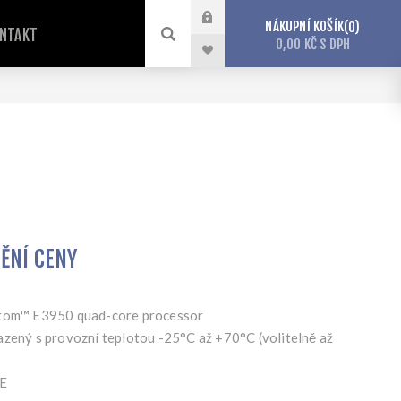
NÁKUPNÍ KOŠÍK
0
NTAKT
0,00 KČ S DPH
TĚNÍ CENY
Atom™ E3950 quad-core processor
azený s provozní teplotou -25°C až +70°C (volitelně až
bE