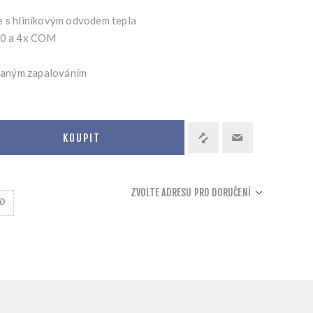
e s hliníkovým odvodem tepla
2.0 a 4x COM
aným zapalováním
KOUPIT
ZVOLTE ADRESU PRO DORUČENÍ