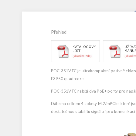
Přehled
POC-351VTC je ultrakompaktní pasivně chlaze
E3950 quad-core.
POC-351VTC nabízí dva PoE+ porty pro napáje
Dále má celkem 4 sokety M.2/mPCIe, které jso
dostatečnou stabilitu signálu i pro komunikaci