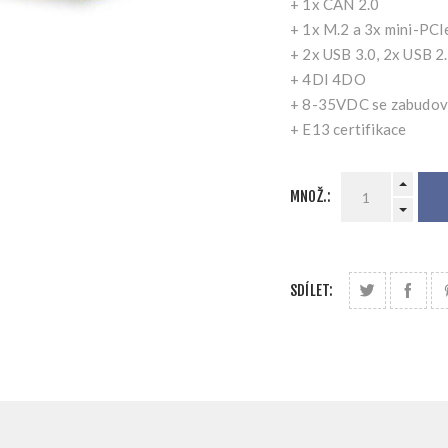
+ 1x CAN 2.0
+ 1x M.2 a 3x mini-PCI
+ 2x USB 3.0, 2x USB 
+ 4DI 4DO
+ 8-35VDC se zabudov
+ E13 certifikace
MNOŽ.:
SDÍLET: