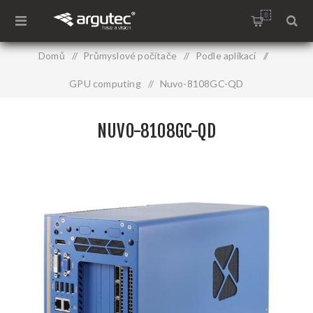
0
Domů
/
Průmyslové počítače
/
Podle aplikací
/
GPU computing
/
Nuvo-8108GC-QD
NUVO-8108GC-QD