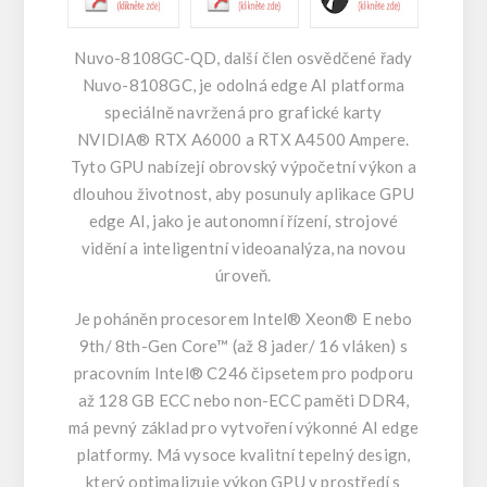
Nuvo-8108GC-QD, další člen osvědčené řady
Nuvo-8108GC, je odolná edge AI platforma
speciálně navržená pro grafické karty
NVIDIA® RTX A6000 a RTX A4500 Ampere.
Tyto GPU nabízejí obrovský výpočetní výkon a
dlouhou životnost, aby posunuly aplikace GPU
edge AI, jako je autonomní řízení, strojové
vidění a inteligentní videoanalýza, na novou
úroveň.
Je poháněn procesorem Intel® Xeon® E nebo
9th/ 8th-Gen Core™ (až 8 jader/ 16 vláken) s
pracovním Intel® C246 čipsetem pro podporu
až 128 GB ECC nebo non-ECC paměti DDR4,
má pevný základ pro vytvoření výkonné AI edge
platformy. Má vysoce kvalitní tepelný design,
který optimalizuje výkon GPU v prostředí s