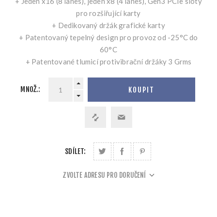
+ Jeden x16 (8 lanes), jeden x8 (4 lanes), Gen3 PCIe sloty
pro rozšiřující karty
+ Dedikovaný držák grafické karty
+ Patentovaný tepelný design pro provoz od -25°C do
60°C
+ Patentované tlumicí protivibrační držáky 3 Grms
MNOŽ.:
KOUPIT
SDÍLET:
ZVOLTE ADRESU PRO DORUČENÍ