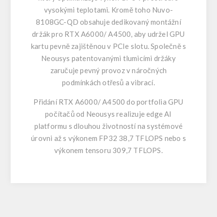
vysokými teplotami. Kromě toho Nuvo-
8108GC-QD obsahuje dedikovaný montážní
držák pro RTX A6000/ A4500, aby udržel GPU
kartu pevně zajištěnou v PCIe slotu. Společně s
Neousys patentovanými tlumicími držáky
zaručuje pevný provoz v náročných
podmínkách otřesů a vibrací.
Přidání RTX A6000/ A4500 do portfolia GPU
počítačů od Neousys realizuje edge AI
platformu s dlouhou životností na systémové
úrovni až s výkonem FP32 38,7 TFLOPS nebo s
výkonem tensoru 309,7 TFLOPS.