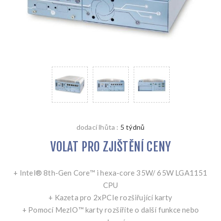
dodací lhůta :
5 týdnů
VOLAT PRO ZJIŠTĚNÍ CENY
+ Intel® 8th-Gen Core™ i hexa-core 35W/ 65W LGA1151
CPU
+ Kazeta pro 2xPCIe rozšiřující karty
+ Pomocí MezIO™ karty rozšíříte o další funkce nebo