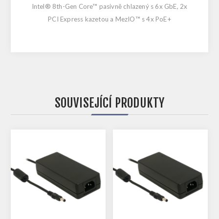
Intel® 8th-Gen Core™ pasivně chlazený s 6x GbE, 2x
PCI Express kazetou a MezIO™ s 4x PoE+
SOUVISEJÍCÍ PRODUKTY