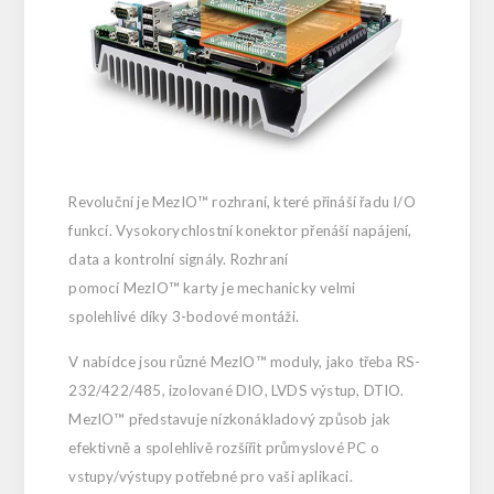
Revoluční je
MezIO™ rozhraní, které přináší řadu I/O
funkcí. Vysokorychlostní konektor přenáší napájení,
data a kontrolní signály. Rozhraní
pomocí
MezIO™
karty je mechanicky velmi
spolehlivé díky 3-bodové montáži.
V nabídce jsou různé MezIO™ moduly, jako třeba RS-
232/422/485, izolované DIO, LVDS výstup, DTIO.
MezIO™ představuje nízkonákladový způsob jak
efektivně a spolehlivě rozšířit průmyslové PC o
vstupy/výstupy potřebné pro vaši aplikaci.