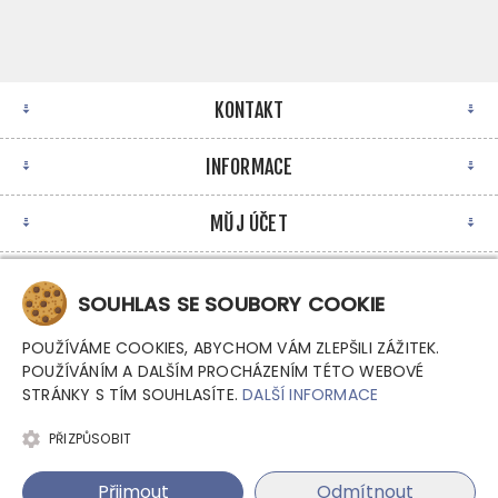
KONTAKT
INFORMACE
MŮJ ÚČET
NEWSLETTER
SOUHLAS SE SOUBORY COOKIE
POUŽÍVÁME COOKIES, ABYCHOM VÁM ZLEPŠILI ZÁŽITEK.
POUŽÍVÁNÍM A DALŠÍM PROCHÁZENÍM TÉTO WEBOVÉ
STRÁNKY S TÍM SOUHLASÍTE.
DALŠÍ INFORMACE
PŘIZPŮSOBIT
Copyright © 2026 Argutec, s.r.o. - Průmyslové počítače.
Přijmout
Odmítnout
Všechna práva vyhrazena.