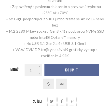
rozhraní
+ Zapozdřený s pasivním chlazením a provozní teplotou
-25°C až +70°C
+ 6x GigE podporující 9.5 KB jumbo frame se 4x PoE+ nebo
bez
+ M.2 2280 M key socket (Gen3 x4) s podporou NVMe SSD
nebo Intel® Optane™ memory
+ 4x USB 3.1 Gen2 a 4x USB 3.1 Gen1
+ VGA/ DVI/ DP trojitý nezávislý grafický výstup s
rozlišením 4K2K
MNOŽ.:
KOUPIT
SDÍLET: