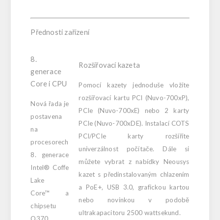
Přednosti zařízení
8.
Rozšiřovací kazeta
generace
Core i CPU
Pomocí kazety jednoduše vložíte
rozšiřovací kartu PCI (Nuvo-700xP),
Nová řada je
PCIe (Nuvo-700xE) nebo 2 karty
postavena
PCIe (Nuvo-700xDE). Instalací COTS
na
PCI/PCIe karty rozšíříte
procesorech
univerzálnost počítače. Dále si
8. generace
můžete vybrat z nabídky Neousys
Intel® Coffe
kazet s předinstalovaným chlazením
Lake
a PoE+, USB 3.0, grafickou kartou
Core™ a
nebo novinkou v podobě
chipsetu
ultrakapacitoru 2500 wattsekund.
Q370.