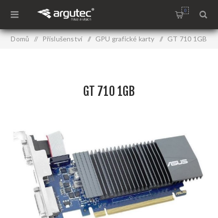
0
Domů
/
Příslušenství
/
GPU grafické karty
/
GT 710 1GB
GT 710 1GB