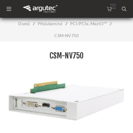
0
Domů
/
Příslušenství
/
PCI/PCIe, MezIO™
/
CSM-NV750
CSM-NV750