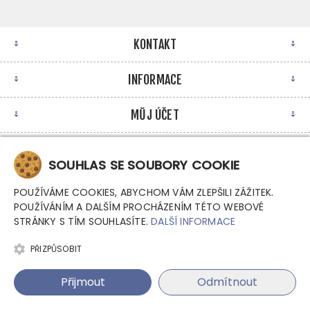
KONTAKT
INFORMACE
MŮJ ÚČET
NEWSLETTER
SOUHLAS SE SOUBORY COOKIE
POUŽÍVÁME COOKIES, ABYCHOM VÁM ZLEPŠILI ZÁŽITEK.
POUŽÍVÁNÍM A DALŠÍM PROCHÁZENÍM TÉTO WEBOVÉ
STRÁNKY S TÍM SOUHLASÍTE.
DALŠÍ INFORMACE
PŘIZPŮSOBIT
Copyright © 2026 Argutec, s.r.o. - Průmyslové počítače.
Přijmout
Odmítnout
Všechna práva vyhrazena.
Powered by
nopCommerce