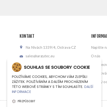
KONTAKT
INFORMA
Na Nivách 1339/4, Ostrava CZ
Napište 
sales@argutec.eu
O nás
+420 703 141 903
Všeobecn
SOUHLAS SE SOUBORY COOKIE
+420 703 141 903
Zpracován
POUŽÍVÁME COOKIES, ABYCHOM VÁM ZLEPŠILI
ZÁŽITEK. POUŽÍVÁNÍM A DALŠÍM PROCHÁZENÍM
Zpětný od
TÉTO WEBOVÉ STRÁNKY S TÍM SOUHLASÍTE.
DALŠÍ
INFORMACE
PŘIZPŮSOBIT