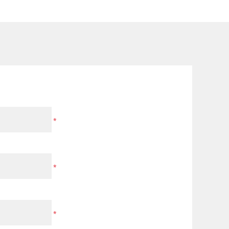
*
*
*