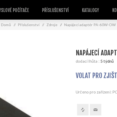
SLOVÉ POČÍTAČE
PŘÍSLUŠENSTVÍ
KATALOGY
KO
Domů
/
Příslušenství
/
Zdroje
/
Napájecí adaptér PA-60W-OW
NAPÁJECÍ ADAP
dodací lhůta :
5 týdnů
VOLAT PRO ZJIŠ
Určeno pro zařízení: 