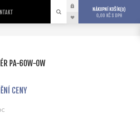
NÁKUPNÍ KOŠÍK
0
NTAKT
0,00 KČ S DPH
TÉR PA-60W-OW
TĚNÍ CENY
POC