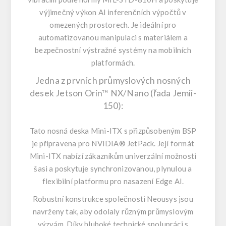
výjimečný výkon AI inferenčních výpočtů v
omezených prostorech. Je ideální pro
automatizovanou manipulaci s materiálem a
bezpečnostní výstražné systémy na mobilních
platformách.
Jedna z prvních průmyslových nosných
desek Jetson Orin™ NX/Nano (řada Jemii-
150):
Tato nosná deska Mini-ITX s přizpůsobeným BSP
je připravena pro NVIDIA® JetPack. Její formát
Mini-ITX nabízí zákazníkům univerzální možnosti
šasi a poskytuje synchronizovanou, plynulou a
flexibilní platformu pro nasazení Edge AI.
Robustní konstrukce společnosti Neousys jsou
navrženy tak, aby odolaly různým průmyslovým
výzvám. Díky hluboké technické spolupráci s