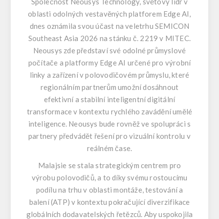
Společnost Neousys Technology, světový lídr v
oblasti odolných vestavěných platforem Edge AI,
dnes oznámila svou účast na veletrhu SEMICON
Southeast Asia 2026 na stánku č. 2219 v MITEC.
Neousys zde představí své odolné průmyslové
počítače a platformy Edge AI určené pro výrobní
linky a zařízení v polovodičovém průmyslu, které
regionálním partnerům umožní dosáhnout
efektivní a stabilní inteligentní digitální
transformace v kontextu rychlého zavádění umělé
inteligence. Neousys bude rovněž ve spolupráci s
partnery předvádět řešení pro vizuální kontrolu v
reálném čase.
Malajsie se stala strategickým centrem pro
výrobu polovodičů, a to díky svému rostoucímu
podílu na trhu v oblasti montáže, testování a
balení (ATP) v kontextu pokračující diverzifikace
globálních dodavatelských řetězců. Aby uspokojila