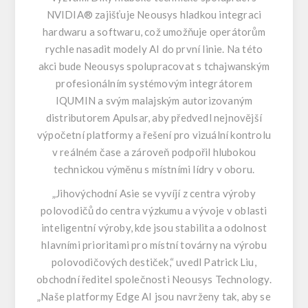
NVIDIA® zajišťuje Neousys hladkou integraci
hardwaru a softwaru, což umožňuje operátorům
rychle nasadit modely AI do první linie. Na této
akci bude Neousys spolupracovat s tchajwanským
profesionálním systémovým integrátorem
IQUMIN a svým malajským autorizovaným
distributorem Apulsar, aby předvedl nejnovější
výpočetní platformy a řešení pro vizuální kontrolu
v reálném čase a zároveň podpořil hlubokou
technickou výměnu s místními lídry v oboru.
„Jihovýchodní Asie se vyvíjí z centra výroby
polovodičů do centra výzkumu a vývoje v oblasti
inteligentní výroby, kde jsou stabilita a odolnost
hlavními prioritami pro místní továrny na výrobu
polovodičových destiček,“ uvedl Patrick Liu,
obchodní ředitel společnosti Neousys Technology.
„Naše platformy Edge AI jsou navrženy tak, aby se