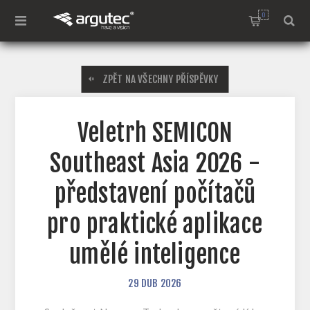
0
ZPĚT NA VŠECHNY PŘÍSPĚVKY
Veletrh SEMICON
Southeast Asia 2026 -
představení počítačů
pro praktické aplikace
umělé inteligence
29
DUB
2026