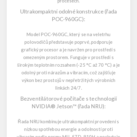
procesech.
Ultrakompaktní odolné konstrukce (řada
POC-960GC):
Model POC-960GC, který se na veletrhu
polovodičů představuje poprvé, podporuje
grafický procesor a je navržen pro prostředí s
omezeným prostorem. Funguje v prostředí s
širokým teplotním rozsahem (-25 °C až 70 °C) a je
odolný proti nárazům a vibracím, což zajišťuje
výkon bez prostojů v nepřetržitých výrobních
linkách 24/7.
Bezventilátorové počítače s technologií
NVIDIA® Jetson™ (řada
NRU
):
Řada NRU kombinuje ultrakompaktní provedení s
nízkou spotřebou energie a odolností proti
vibracím podle normy MIL-STD-810H a poskytuje