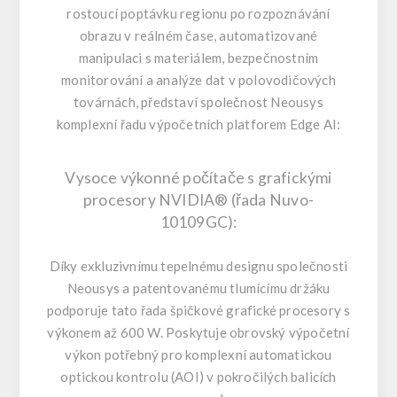
rostoucí poptávku regionu po rozpoznávání
obrazu v reálném čase, automatizované
manipulaci s materiálem, bezpečnostním
monitorování a analýze dat v polovodičových
továrnách, představí společnost Neousys
komplexní řadu výpočetních platforem Edge AI:
Vysoce výkonné počítače s grafickými
procesory NVIDIA® (řada
Nuvo-
10109GC
):
Díky exkluzivnímu tepelnému designu společnosti
Neousys a patentovanému tlumícímu držáku
podporuje tato řada špičkové grafické procesory s
výkonem až 600 W. Poskytuje obrovský výpočetní
výkon potřebný pro komplexní automatickou
optickou kontrolu (AOI) v pokročilých balicích