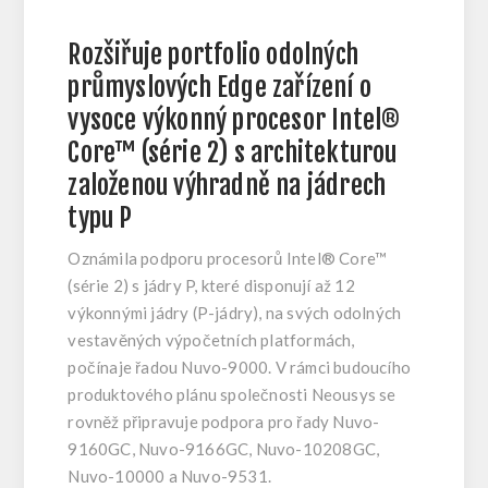
Rozšiřuje portfolio odolných
průmyslových Edge zařízení o
vysoce výkonný procesor Intel®
Core™ (série 2) s architekturou
založenou výhradně na jádrech
typu P
Oznámila podporu procesorů Intel® Core™
(série 2) s jádry P, které disponují až 12
výkonnými jádry (P-jádry), na svých odolných
vestavěných výpočetních platformách,
počínaje řadou Nuvo-9000. V rámci budoucího
produktového plánu společnosti Neousys se
rovněž připravuje podpora pro řady Nuvo-
9160GC, Nuvo-9166GC, Nuvo-10208GC,
Nuvo-10000 a Nuvo-9531.