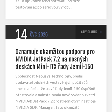
zajišťuje konzistenci softwaru od fáze
testování až po sériovou výrobu.
14
CELÝ ČLÁNEK
ČVC
2026
Oznamuje okamžitou podporu pro
NVIDIA JetPack 7.2 na nosných
deskách Mini-ITX řady Jemii-150
Společnost Neousys Technology, přední
dodavatel odolných vestavěných počítačů,
dnes oznámila, že u své řady Jemii-150 úspěšně
otestovala a nainstalovala nově vydanou verzi
NVIDIA® JetPack 7.2 prostřednictvím nástroje
NVIDIA SDK Manager. Tato okamžitá