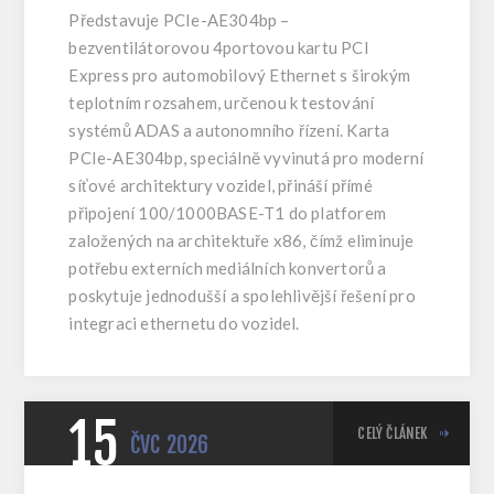
Představuje PCIe-AE304bp –
bezventilátorovou 4portovou kartu PCI
Express pro automobilový Ethernet s širokým
teplotním rozsahem, určenou k testování
systémů ADAS a autonomního řízení. Karta
PCIe-AE304bp, speciálně vyvinutá pro moderní
síťové architektury vozidel, přináší přímé
připojení 100/1000BASE-T1 do platforem
založených na architektuře x86, čímž eliminuje
potřebu externích mediálních konvertorů a
poskytuje jednodušší a spolehlivější řešení pro
integraci ethernetu do vozidel.
15
CELÝ ČLÁNEK
ČVC
2026