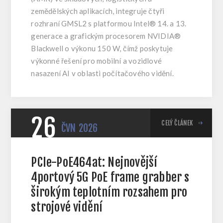
zemědělských aplikacích, integruje čtyři
rozhraní GMSL2 s platformou Intel® 14. a 13.
generace a grafickým procesorem NVIDIA®
Blackwell o výkonu 150 W, čímž poskytuje
výkonné řešení pro mobilní a vozidlové
nasazení AI v oblasti počítačového vidění.
26
CELÝ ČLÁNEK
ČVN
2026
PCIe-PoE464at: Nejnovější
4portový 5G PoE frame grabber s
širokým teplotním rozsahem pro
strojové vidění