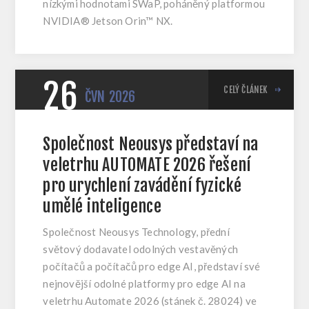
nízkými hodnotami SWaP, poháněný platformou
NVIDIA® Jetson Orin™ NX.
26
CELÝ ČLÁNEK
ČVN
2026
Společnost Neousys představí na
veletrhu AUTOMATE 2026 řešení
pro urychlení zavádění fyzické
umělé inteligence
Společnost Neousys Technology, přední
světový dodavatel odolných vestavěných
počítačů a počítačů pro edge AI, představí své
nejnovější odolné platformy pro edge AI na
veletrhu Automate 2026 (stánek č. 28024) ve