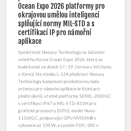
Ocean Expo 2026 platformy pro
okrajovou umělou inteligenci
splňující normy MIL-STD a s
certifikací IP pro námořní
aplikace
Společnost Neousy Technology se zúčastní
veletrhu Korea Ocean Expo 2026, který se
bude konat ve dnech 17.–19. června v Inčchonu
v Koreji. Na stánku L-124 představí Neousy
Technology komplexní produktovou řadu
určenou pro námořní aplikace kritické pro
plnění úkolů, včetně platformy SEMIL-2000GC
s certifikací IP67 a MIL-STD-810H pro
grafické procesory (GPU); model Nuvo-
11160GC, podporující GPU NVIDIA® s
výkonem až 150 W, a systém FLYC-300 s