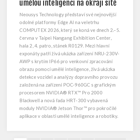
umělou inteligenci na okraji sítě
Neousys Technology představí své nejnovější
odolné platformy Edge AI na veletrhu
COMPUTEX 2026, který se koná ve dnech 2.–5.
června v Taipei Nangang Exhibition Center,
hala 2, 4. patro, stánek R0129. Mezi hlavní
exponáty patří živá ukázka zařízení NRU-230V-
AWP s krytím IP66 pro venkovní zpracování
obrazu pomocí umělé inteligence, živá ukázka
detekce vozidel a analýzy dopravního provozu
založená na zařízení POC-960GC s grafickým
procesorem NVIDIA® RTX™ Pro 2000
Blackwell a nová řada HRT-300 vybavená
moduly NVIDIA® Jetson Thor™ pro pokročilé
aplikace v oblasti umělé inteligence a robotiky.