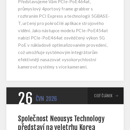
Představujeme Vám PCIe-PoE464at,
průmyslový 4portový frame grabber s
rozhraním PCI Express a technologií 5GBASE-
T, určený pro pokročilé aplikace strojového
vidění. Jako nástupce modelu PCIe-PoE454at
nabízí PCIe-PoE464at osvědčený výkon 5G
PoE v nákladově optimalizovaném provedení,
což umožňuje systémovým integrátorům
efektivněji nasazovat vysokorychlostní
kamerové systémy s více kamerami.
26
CELÝ ČLÁNEK
ČVN
2026
Společnost Neousys Technology
představí na veletrhu Korea