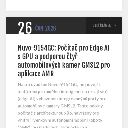
26
CELÝ ČLÁNEK
ČVN
2026
Nuvo-9154GC: Počítač pro Edge AI
s GPU a podporou čtyř
automobilových kamer GMSL2 pro
aplikace AMR
Na trh uvádíme Nuvo-9154GC, nejnovější
platformu pro umělou inteligenci na okraji sítě
(edge AI) vybavenou integrovanými porty pro
automobilové kamery GMSL2. Tento odolný
počítač s architekturou x86, navržený pro
vnitřní i venkovní autonomní mobilní roboty
(AMR) ve skladových, logistických a