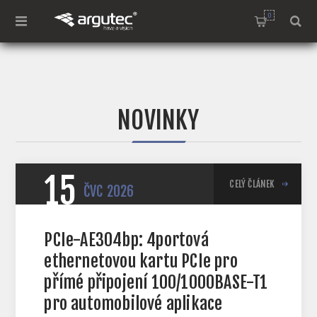
0
NOVINKY
15
CELÝ ČLÁNEK
ČVC
2026
PCIe-AE304bp: 4portová
ethernetovou kartu PCIe pro
přímé připojení 100/1000BASE-T1
pro automobilové aplikace