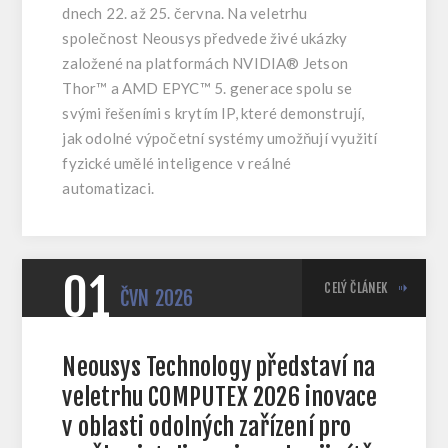
dnech 22. až 25. června. Na veletrhu
společnost Neousys předvede živé ukázky
založené na platformách NVIDIA® Jetson
Thor™ a AMD EPYC™ 5. generace spolu se
svými řešeními s krytím IP, které demonstrují,
jak odolné výpočetní systémy umožňují využití
fyzické umělé inteligence v reálné
automatizaci.
01
CELÝ ČLÁNEK
ČVN
2026
Neousys Technology představí na
veletrhu COMPUTEX 2026 inovace
v oblasti odolných zařízení pro