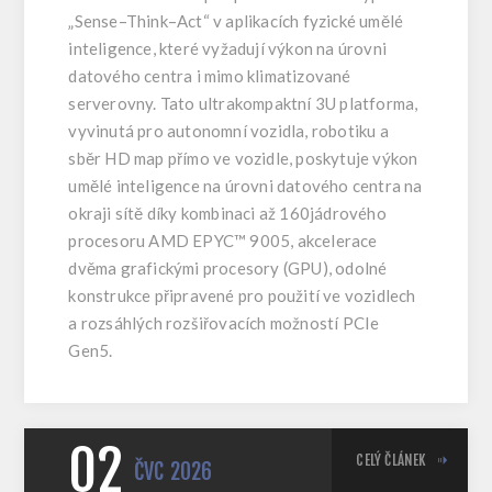
„Sense–Think–Act“ v aplikacích fyzické umělé
inteligence, které vyžadují výkon na úrovni
datového centra i mimo klimatizované
serverovny. Tato ultrakompaktní 3U platforma,
vyvinutá pro autonomní vozidla, robotiku a
sběr HD map přímo ve vozidle, poskytuje výkon
umělé inteligence na úrovni datového centra na
okraji sítě díky kombinaci až 160jádrového
procesoru AMD EPYC™ 9005, akcelerace
dvěma grafickými procesory (GPU), odolné
konstrukce připravené pro použití ve vozidlech
a rozsáhlých rozšiřovacích možností PCIe
Gen5.
02
CELÝ ČLÁNEK
ČVC
2026