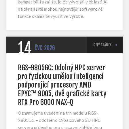
kompatibilita zajišťuje, že vývojáři v oblasti AI
na okraji sítě mohou nejnovější softwarové
funkce okamžitě využít ve výrobě.
14
CELÝ ČLÁNEK
ČVC
2026
RGS-9805GC: Odolný HPC server
pro fyzickou umělou inteligenci
podporující procesory AMD
EPYC™ 9005, dvě grafické karty
RTX Pro 6000 MAX-Q
Oznamujeme uvedení na trh modelu RGS-
9805GC – odolného 19palcového 3U HPC
serveru určeného pro pracovní zátěže typu