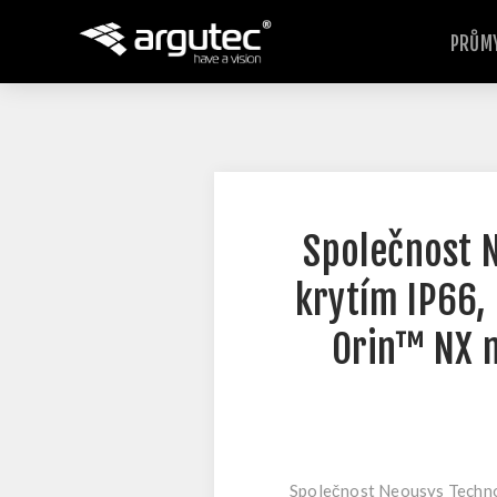
PRŮMY
Společnost N
krytím IP66,
Orin™ NX n
Společnost Neousys Technol