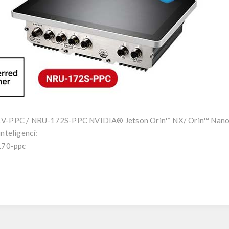
1V-PPC / NRU-172S-PPC NVIDIA® Jetson Orin™ NX/ Orin™ Nano
nteligencí:
-170-ppc