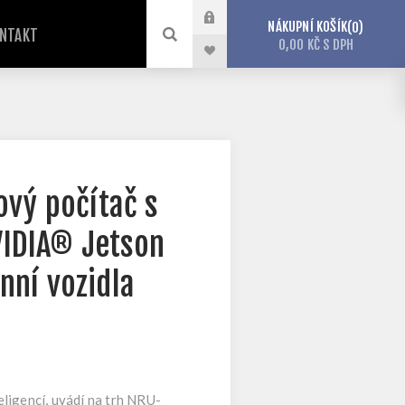
NÁKUPNÍ KOŠÍK
0
NTAKT
0,00 KČ S DPH
ový počítač s
VIDIA® Jetson
nní vozidla
ligencí, uvádí na trh NRU-