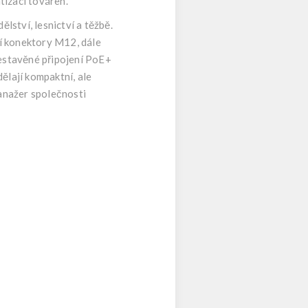
tizaci továren.
ství, lesnictví a těžbě.
jí konektory M12, dále
vestavěné připojení PoE+
ělají kompaktní, ale
manažer společnosti