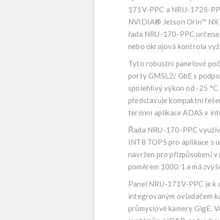
171V-PPC a NRU-172S-PPC, 
NVIDIA® Jetson Orin™ NX n
řada NRU-170-PPC určena pro
nebo okrajová kontrola vyž
Tyto robustní panelové poč
porty GMSL2/ GbE s podpor
spolehlivý výkon od -25 °C
představuje kompaktní řešen
terénní aplikace ADAS v int
Řada NRU-170-PPC využívá
INT8 TOPS pro aplikace s um
navržen pro přizpůsobení v
poměrem 1000:1 a má zvýšen
Panel NRU-171V-PPC je k d
integrovaným ovladačem ka
průmyslové kamery GigE. V