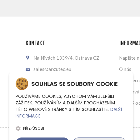
KONTAKT
INFORMA
Na Nivách 1339/4, Ostrava CZ
Napište 
sales@argutec.eu
O nás
+420 703 141 903
Všeobecn
SOUHLAS SE SOUBORY COOKIE
+420 703 141 903
Zpracován
POUŽÍVÁME COOKIES, ABYCHOM VÁM ZLEPŠILI
ZÁŽITEK. POUŽÍVÁNÍM A DALŠÍM PROCHÁZENÍM
Zpětný od
TÉTO WEBOVÉ STRÁNKY S TÍM SOUHLASÍTE.
DALŠÍ
INFORMACE
PŘIZPŮSOBIT