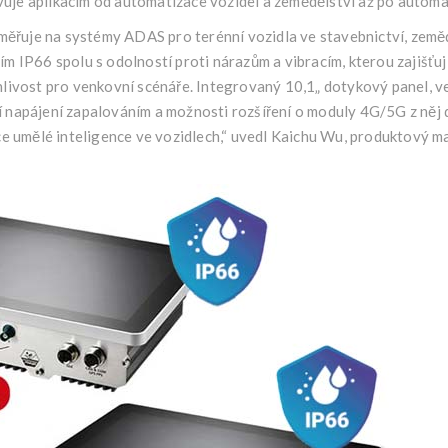
je aplikacím od automatizace vozidel a zemědělství až po automa
uje na systémy ADAS pro terénní vozidla ve stavebnictví, zeměděl
m IP66 spolu s odolností proti nárazům a vibracím, kterou zajišťu
hlivost pro venkovní scénáře. Integrovaný 10,1„ dotykový panel, 
napájení zapalováním a možnosti rozšíření o moduly 4G/5G z něj d
ce umělé inteligence ve vozidlech,“ uvedl Kaichu Wu, produktový 