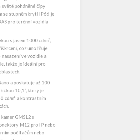
a světě poháněné čipy
se stupněm krytí IP66 je
DAS pro terénní vozidla
vkou s jasem 1000 cd/m²,
škrcení, což umožňuje
nasazení ve vozidle a
, takže je ideální pro
oblastech.
ano a poskytuje až 100
íčkou 10,1“, který je
00 cd/m² a kontrastním
kách.
ch kamer GMSL2 s
onektory M12 pro IP nebo
erním počítačům nebo