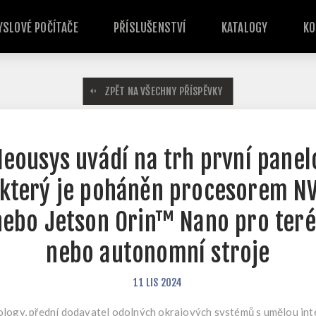
SLOVÉ POČÍTAČE
PŘÍSLUŠENSTVÍ
KATALOGY
KO
ZPĚT NA VŠECHNY PŘÍSPĚVKY
eousys uvádí na trh první panel
 který je poháněn procesorem N
ebo Jetson Orin™ Nano pro teré
nebo autonomní stroje
11
LIS
2024
ogy, přední dodavatel odolných okrajových systémů s umělou inte