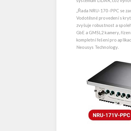
systémům LiDAR, což vyhovu
„Řada NRU-170-PPC se zaměř
Vodotěsné provedení s krytí
zvyšuje robustnost a spole
GbE a GMSL2 kamery, řízení 
kompletní řešení pro aplika
Neousys Technology.