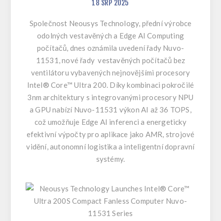
18
SRP
2025
Společnost Neousys Technology, přední výrobce
odolných vestavěných a Edge AI Computing
počítačů, dnes oznámila uvedení řady Nuvo-
11531, nové řady vestavěných počítačů bez
ventilátoru vybavených nejnovějšími procesory
Intel® Core™ Ultra 200. Díky kombinaci pokročilé
3nm architektury s integrovanými procesory NPU
a GPU nabízí Nuvo-11531 výkon AI až 36 TOPS,
což umožňuje Edge AI inferenci a energeticky
efektivní výpočty pro aplikace jako AMR, strojové
vidění, autonomní logistika a inteligentní dopravní
systémy.