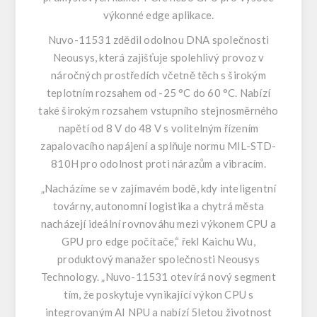
výkonné edge aplikace.
Nuvo-11531 zdědil odolnou DNA společnosti
Neousys, která zajišťuje spolehlivý provoz v
náročných prostředích včetně těch s širokým
teplotním rozsahem od -25 °C do 60 °C. Nabízí
také širokým rozsahem vstupního stejnosměrného
napětí od 8 V do 48 V s volitelným řízením
zapalovacího napájení a splňuje normu MIL-STD-
810H pro odolnost proti nárazům a vibracím.
„Nacházíme se v zajímavém bodě, kdy inteligentní
továrny, autonomní logistika a chytrá města
nacházejí ideální rovnováhu mezi výkonem CPU a
GPU pro edge počítače,“ řekl Kaichu Wu,
produktový manažer společnosti Neousys
Technology. „Nuvo-11531 otevírá nový segment
tím, že poskytuje vynikající výkon CPU s
integrovaným AI NPU a nabízí 5letou životnost