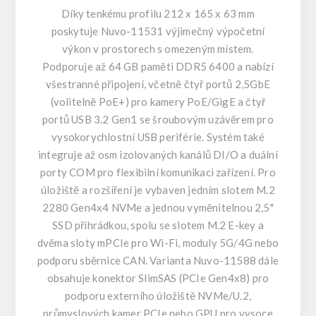
Díky tenkému profilu 212 x 165 x 63 mm
poskytuje Nuvo-11531 výjimečný výpočetní
výkon v prostorech s omezeným místem.
Podporuje až 64 GB paměti DDR5 6400 a nabízí
všestranné připojení, včetně čtyř portů 2,5GbE
(volitelně PoE+) pro kamery PoE/GigE a čtyř
portů USB 3.2 Gen1 se šroubovým uzávěrem pro
vysokorychlostní USB periférie. Systém také
integruje až osm izolovaných kanálů DI/O a duální
porty COM pro flexibilní komunikaci zařízení. Pro
úložiště a rozšíření je vybaven jedním slotem M.2
2280 Gen4x4 NVMe a jednou vyměnitelnou 2,5"
SSD přihrádkou, spolu se slotem M.2 E-key a
dvěma sloty mPCIe pro Wi-Fi, moduly 5G/4G nebo
podporu sběrnice CAN. Varianta Nuvo-11588 dále
obsahuje konektor SlimSAS (PCIe Gen4x8) pro
podporu externího úložiště NVMe/U.2,
průmyslových kamer PCIe nebo GPU pro vysoce