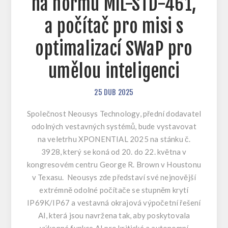
na normu MIL-STD-461,
a počítač pro misi s
optimalizací SWaP pro
umělou inteligenci
25
DUB
2025
Společnost Neousys Technology, přední dodavatel
odolných vestavných systémů, bude vystavovat
na veletrhu XPONENTIAL 2025 na stánku č.
3928, který se koná od 20. do 22. května v
kongresovém centru George R. Brown v Houstonu
v Texasu. Neousys zde představí své nejnovější
extrémně odolné počítače se stupněm krytí
IP69K/IP67 a vestavná okrajová výpočetní řešení
AI, která jsou navržena tak, aby poskytovala