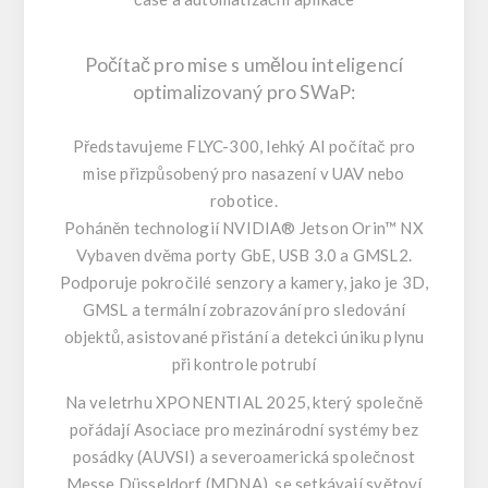
Počítač pro mise s umělou inteligencí
optimalizovaný pro SWaP:
Představujeme FLYC-300, lehký AI počítač pro
mise přizpůsobený pro nasazení v UAV nebo
robotice.
Poháněn technologií NVIDIA® Jetson Orin™ NX
Vybaven dvěma porty GbE, USB 3.0 a GMSL2.
Podporuje pokročilé senzory a kamery, jako je 3D,
GMSL a termální zobrazování pro sledování
objektů, asistované přistání a detekci úniku plynu
při kontrole potrubí
Na veletrhu XPONENTIAL 2025, který společně
pořádají Asociace pro mezinárodní systémy bez
posádky (AUVSI) a severoamerická společnost
Messe Düsseldorf (MDNA), se setkávají světoví