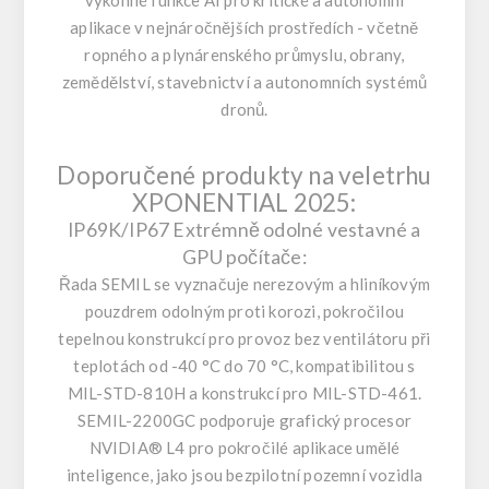
výkonné funkce AI pro kritické a autonomní
aplikace v nejnáročnějších prostředích - včetně
ropného a plynárenského průmyslu, obrany,
zemědělství, stavebnictví a autonomních systémů
dronů.
Doporučené produkty na veletrhu
XPONENTIAL 2025:
IP69K/IP67 Extrémně odolné vestavné a
GPU počítače:
Řada SEMIL se vyznačuje nerezovým a hliníkovým
pouzdrem odolným proti korozi, pokročilou
tepelnou konstrukcí pro provoz bez ventilátoru při
teplotách od -40 °C do 70 °C, kompatibilitou s
MIL-STD-810H a konstrukcí pro MIL-STD-461.
SEMIL-2200GC podporuje grafický procesor
NVIDIA® L4 pro pokročilé aplikace umělé
inteligence, jako jsou bezpilotní pozemní vozidla