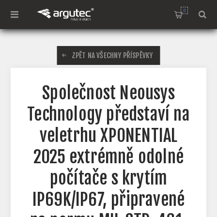
0
ZPĚT NA VŠECHNY PŘÍSPĚVKY
Společnost Neousys
Technology představí na
veletrhu XPONENTIAL
2025 extrémně odolné
počítače s krytím
IP69K/IP67, připravené