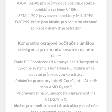
(UGV), ADAS pro průmyslová vozidla, detekce
objektů a systémy C4ISR.
SEMIL-702 je vybaven konektory MIL-SPEC
D38999, které jsou ideální pro robustní obranné
aplikace v drsných prostředích
Kompaktní okrajové počítače s umělou
inteligencí pro monitorování v reálném
čase:
Řada POC společnosti Neousys nabízí kompaktní
výkonné systémy s bohatými I/O rozhraními a
robustní průmyslovou konstrukcí.
Poháněny procesory Intel® Core™, Intel Atom®
nebo AMD Ryzen™.
Připravenost na 5G, možnosti připravenosti na
C1D2/ATEX.
Ideální pro monitorování infrastruktury v reálném
čase a automatizační aplikace