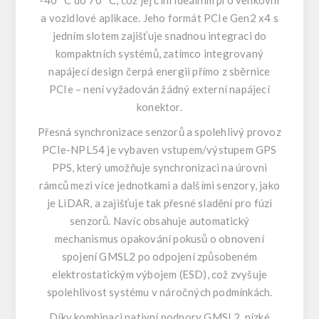
-40 °C do 70 °C, což jej činí ideálním pro venkovní
a vozidlové aplikace. Jeho formát PCIe Gen2 x4 s
jedním slotem zajišťuje snadnou integraci do
kompaktních systémů, zatímco integrovaný
napájecí design čerpá energii přímo z sběrnice
PCIe – není vyžadován žádný externí napájecí
konektor.
Přesná synchronizace senzorů a spolehlivý provoz
PCIe-NPL54 je vybaven vstupem/výstupem GPS
PPS, který umožňuje synchronizaci na úrovni
rámců mezi více jednotkami a dalšími senzory, jako
je LiDAR, a zajišťuje tak přesné sladění pro fúzi
senzorů. Navíc obsahuje automatický
mechanismus opakování pokusů o obnovení
spojení GMSL2 po odpojení způsobeném
elektrostatickým výbojem (ESD), což zvyšuje
spolehlivost systému v náročných podmínkách.
Díky kombinaci nativní podpory GMSL2, nízké