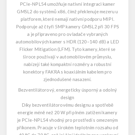
PCIe-NPL54 umožňuje nativní integraci kamer
GMSL2 do systémů x86, čímž překlenuje mezeru u
platforem, které nemají nativní podporu MIPI.
Podporuje až čtyři 5MP kamery GMSL2 při 30 FPS
a je připraveno pro ovladače vybraných
automobilových kamer s HDR (120–140 dB) a LED
Flicker Mitigation (LFM). Tyto kamery, které se
široce používají v automobilovém průmyslu,
nabízejí také kompaktní rozměry a robustní
konektory FAKRA s koaxiálním kabelem pro
zjednodušené nasazení.
Bezventilátorový, energeticky úsporný a odolný
design
Díky bezventilátorovému designu a spotřebě
energie méně než 20 W při plném zatížení kamery
je PCIe-NPL54 vhodný pro prostředí s omezeným
příkonem. Pracuje v širokém teplotním rozsahu od