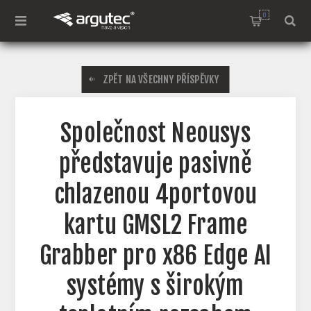
0
ZPĚT NA VŠECHNY PŘÍSPĚVKY
Společnost Neousys
představuje pasivně
chlazenou 4portovou
kartu GMSL2 Frame
Grabber pro x86 Edge AI
systémy s širokým