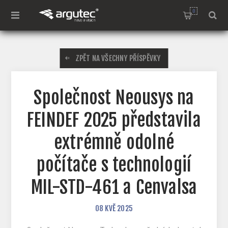
0
ZPĚT NA VŠECHNY PŘÍSPĚVKY
Společnost Neousys na
FEINDEF 2025 představila
extrémně odolné
počítače s technologií
MIL-STD-461 a Cenvalsa
08
KVĚ
2025