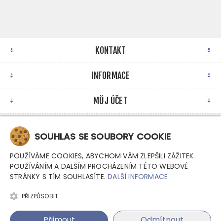
KONTAKT
INFORMACE
MŮJ ÚČET
NEWSLETTER
SOUHLAS SE SOUBORY COOKIE
POUŽÍVÁME COOKIES, ABYCHOM VÁM ZLEPŠILI ZÁŽITEK.
POUŽÍVÁNÍM A DALŠÍM PROCHÁZENÍM TÉTO WEBOVÉ
STRÁNKY S TÍM SOUHLASÍTE.
DALŠÍ INFORMACE
PŘIZPŮSOBIT
Copyright © 2026 Argutec, s.r.o. - Průmyslové počítače.
Přijmout
Odmítnout
Všechna práva vyhrazena.