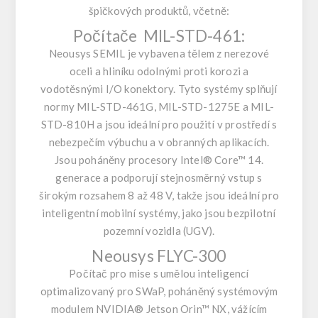
špičkových produktů, včetně:
Počítače MIL-STD-461:
Neousys SEMIL je vybavena tělem z nerezové
oceli a hliníku odolnými proti korozi a
vodotěsnými I/O konektory. Tyto systémy splňují
normy MIL-STD-461G, MIL-STD-1275E a MIL-
STD-810H a jsou ideální pro použití v prostředí s
nebezpečím výbuchu a v obranných aplikacích.
Jsou poháněny procesory Intel® Core™ 14.
generace a podporují stejnosměrný vstup s
širokým rozsahem 8 až 48 V, takže jsou ideální pro
inteligentní mobilní systémy, jako jsou bezpilotní
pozemní vozidla (UGV).
Neousys FLYC-300
Počítač pro mise s umělou inteligencí
optimalizovaný pro SWaP, poháněný systémovým
modulem NVIDIA® Jetson Orin™ NX, vážícím