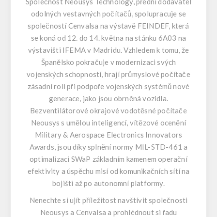
Společnost Neousys Technology, přední dodavatel
odolných vestavných počítačů, spolupracuje se
společností Cenvalsa na výstavě FEINDEF, která
se koná od 12. do 14. května na stánku 6A03 na
výstavišti IFEMA v Madridu. Vzhledem k tomu, že
Španělsko pokračuje v modernizaci svých
vojenských schopností, hrají průmyslové počítače
zásadní roli při podpoře vojenských systémů nové
generace, jako jsou obrněná vozidla.
Bezventilátorové okrajové vodotěsné počítače
Neousys s umělou inteligencí, vítězové ocenění
Military & Aerospace Electronics Innovators
Awards, jsou díky splnění normy MIL-STD-461 a
optimalizaci SWaP základním kamenem operační
efektivity a úspěchu misí od komunikačních sítí na
bojišti až po autonomní platformy.
Nenechte si ujít příležitost navštívit společnosti
Neousys a Cenvalsa a prohlédnout si řadu