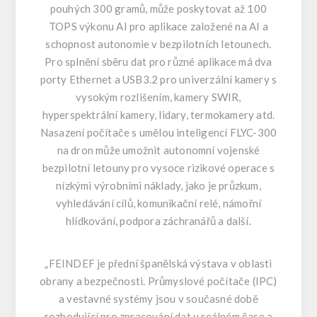
pouhých 300 gramů, může poskytovat až 100
TOPS výkonu AI pro aplikace založené na AI a
schopnost autonomie v bezpilotních letounech.
Pro splnění sběru dat pro různé aplikace má dva
porty Ethernet a USB3.2 pro univerzální kamery s
vysokým rozlišením, kamery SWIR,
hyperspektrální kamery, lidary, termokamery atd.
Nasazení počítače s umělou inteligencí FLYC-300
na dron může umožnit autonomní vojenské
bezpilotní letouny pro vysoce rizikové operace s
nízkými výrobními náklady, jako je průzkum,
vyhledávání cílů, komunikační relé, námořní
hlídkování, podpora záchranářů a další.
„FEINDEF je přední španělská výstava v oblasti
obrany a bezpečnosti. Průmyslové počítače (IPC)
a vestavné systémy jsou v současné době
rozhodující pro zpracování dat v reálném čase a