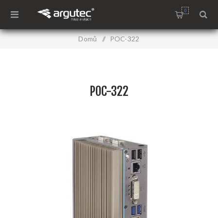
0
Domů
/
POC-322
POC-322