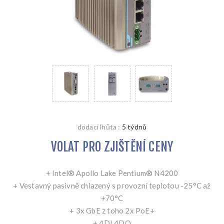
dodací lhůta :
5 týdnů
VOLAT PRO ZJIŠTĚNÍ CENY
+ Intel® Apollo Lake Pentium® N4200
+ Vestavný pasivně chlazený s provozní teplotou -25°C až
+70°C
+ 3x GbE z toho 2x PoE+
+ 4DI 4DO