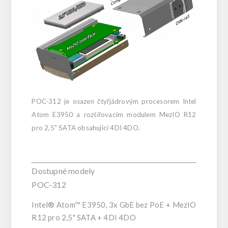
POC-312 je osazen čtyřjádrovým procesorem Intel
Atom E3950 a rozšiřovacím modulem MezIO R12
pro 2,5" SATA obsahující 4DI 4DO.
Dostupné modely
POC-312
Intel® Atom™ E3950, 3x GbE bez PoE + MezIO
R12 pro 2,5" SATA + 4DI 4DO