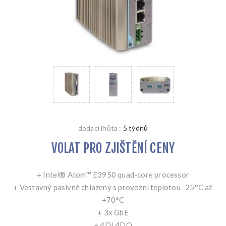
dodací lhůta :
5 týdnů
VOLAT PRO ZJIŠTĚNÍ CENY
+ Intel® Atom™ E3950 quad-core processor
+ Vestavný pasivně chlazený s provozní teplotou -25°C až
+70°C
+ 3x GbE
+ 4DI 4DO