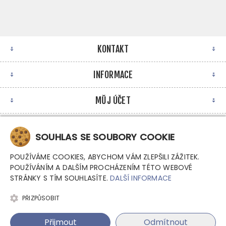
KONTAKT
INFORMACE
MŮJ ÚČET
NEWSLETTER
SOUHLAS SE SOUBORY COOKIE
POUŽÍVÁME COOKIES, ABYCHOM VÁM ZLEPŠILI ZÁŽITEK.
POUŽÍVÁNÍM A DALŠÍM PROCHÁZENÍM TÉTO WEBOVÉ
STRÁNKY S TÍM SOUHLASÍTE.
DALŠÍ INFORMACE
PŘIZPŮSOBIT
Copyright © 2026 Argutec, s.r.o. - Průmyslové počítače.
Přijmout
Odmítnout
Všechna práva vyhrazena.