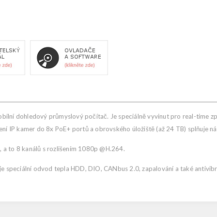
ilní dohledový průmyslový počítač. Je speciálně vyvinut pro real-time z
jení IP kamer do 8x PoE+ portů a obrovského úložiště (až 24 TB) splňuje 
e, a to 8 kanálů s rozlišením 1080p @H.264.
uje speciální odvod tepla HDD, DIO, CANbus 2.0, zapalování a také antivi