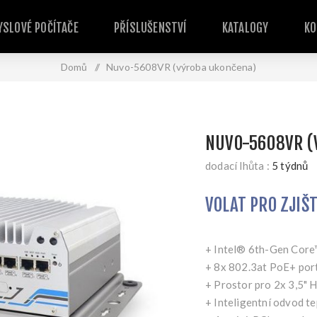
SLOVÉ POČÍTAČE
PŘÍSLUŠENSTVÍ
KATALOGY
KO
Domů
/
Nuvo-5608VR (výroba ukončena)
NUVO-5608VR (
dodací lhůta :
5 týdnů
VOLAT PRO ZJIŠ
+ Intel® 6th-Gen Cor
+ 8x 802.3at PoE+ por
+ Prostor pro 2x 3,5" 
+ Inteligentní odvod t