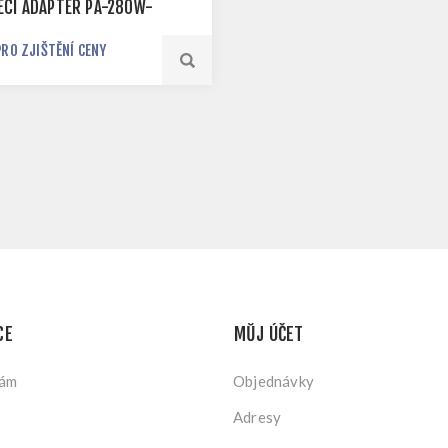
ECÍ ADAPTÉR PA-280W-
PRO ZJIŠTĚNÍ CENY
CE
MŮJ ÚČET
nám
Objednávky
Adresy