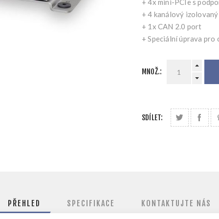
+ 4x mini-PCIe s podp
+ 4 kanálový izolovaný
+ 1x CAN 2.0 port
+ Speciální úprava pro
MNOŽ.:
SDÍLET:
PŘEHLED
SPECIFIKACE
KONTAKTUJTE NÁS