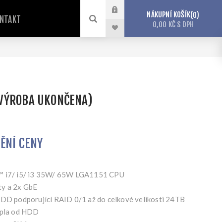
NÁKUPNÍ KOŠÍK
0
NTAKT
0,00 KČ S DPH
VÝROBA UKONČENA)
TĚNÍ CENY
e™ i7/ i5/ i3 35W/ 65W LGA1151 CPU
ty a 2x GbE
HDD podporující RAID 0/1 až do celkové velikosti 24TB
epla od HDD