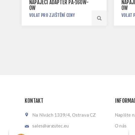
NAPÁJECÍ ADAPTÉR PA-160W-
NAPÁJ
OW
OW
VOLAT PRO ZJIŠTĚNÍ CENY
VOLAT 
KONTAKT
INFORMA
Na Nivách 1339/4, Ostrava CZ
Napište 
sales@argutec.eu
O nás