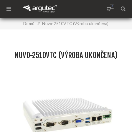
0
Domů
/
Nuvo-2510VTC (Výroba ukončena)
NUVO-2510VTC (VÝROBA UKONČENA)