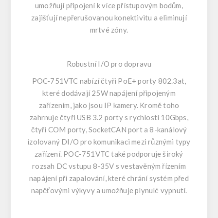
umožňují připojení k více přístupovým bodům,
zajišťují nepřerušovanou konektivitu a eliminují
mrtvé zóny.
Robustní I/O pro dopravu
POC-751VTC nabízí čtyři PoE+ porty 802.3at,
které dodávají 25W napájení připojeným
zařízením, jako jsou IP kamery. Kromě toho
zahrnuje čtyři USB 3.2 porty s rychlostí 10Gbps,
čtyři COM porty, SocketCAN port a 8-kanálový
izolovaný DI/O pro komunikaci mezi různými typy
zařízení. POC-751VTC také podporuje široký
rozsah DC vstupu 8-35V s vestavěným řízením
napájení při zapalování, které chrání systém před
napěťovými výkyvy a umožňuje plynulé vypnutí.