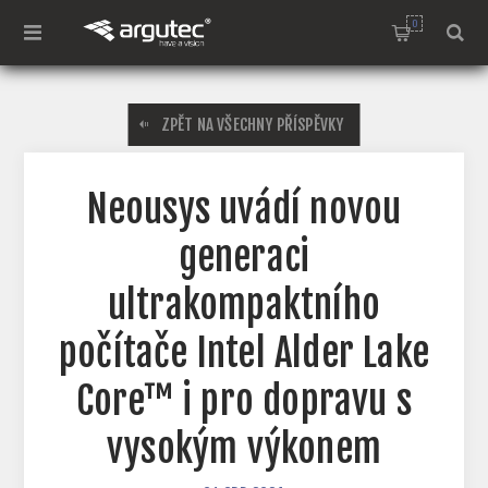
0
ZPĚT NA VŠECHNY PŘÍSPĚVKY
Neousys uvádí novou
generaci
ultrakompaktního
počítače Intel Alder Lake
Core™ i pro dopravu s
vysokým výkonem