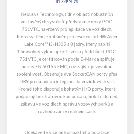
01
SRP
2024
Neousys Technology, lídr v oblasti robustních
vestavěných systémů, představuje nový POC-
751VTC, navržený pro aplikace ve vozidlech.
Tento systém je poháněn procesorem Intel® Alder
Lake Core™ i3-N305 s 8 jádry, který nabízí
1,5násobný výkon oproti svému předchůdci. POC-
751VTC je certifikován podle E-Mark a splňuje
normy EN 50155 EMC, což zajišťuje vysokou
spolehlivost. Obsahuje dva SocketCAN porty přes
DB9 pro snadnou integraci do vozidlových sítí.
Kromě toho disponuje bohatými I/O porty, které
podporují bezdrátovou komunikaci, mobilní dohled,
zábavu ve vozidlech, správu vozových parků a
rozhodování v reálném čase.
Očekávejte více od kompaktního počítače