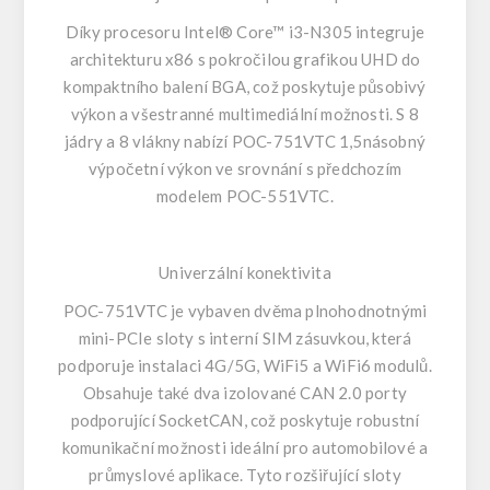
Díky procesoru Intel® Core™ i3-N305 integruje
architekturu x86 s pokročilou grafikou UHD do
kompaktního balení BGA, což poskytuje působivý
výkon a všestranné multimediální možnosti. S 8
jádry a 8 vlákny nabízí POC-751VTC 1,5násobný
výpočetní výkon ve srovnání s předchozím
modelem POC-551VTC.
Univerzální konektivita
POC-751VTC je vybaven dvěma plnohodnotnými
mini-PCIe sloty s interní SIM zásuvkou, která
podporuje instalaci 4G/5G, WiFi5 a WiFi6 modulů.
Obsahuje také dva izolované CAN 2.0 porty
podporující SocketCAN, což poskytuje robustní
komunikační možnosti ideální pro automobilové a
průmyslové aplikace. Tyto rozšiřující sloty