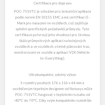
Certifikace pro dopravu
POC-751VTC je schválen pro železniční aplikace
podle norem EN 50155 EMC a má certifikaci E-
Mark pro nasazení ve vozidlech, což zajišťuje
splnění specifických požadavků průmyslu. Tyto
certifikace potvrzují jeho vhodnost pro širokou
škálu průmyslových aplikací na kolejových
vozidlech a ve vozidlech, včetně plánování tras,
monitorování ve vozidle a aplikací V2X (Vehicle-
to-Everything).
Ultrakompaktní, odolný výkon
S rozměry pouhých 176 x 116 x 64 mm a
osvědčeným tepelným designem od Neousys může
POC-751VTC fungovat v teplotním rozsahu od
-40°C do 70°C. Díky svým kompaktním rozměrům