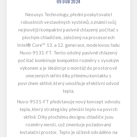
09
DUB
2024
Neousys Technology, přední poskytovatel
robustních vestavěných systémů, oznámil svůj
nejnovější kompaktní pasivně chlazený počítač s
plochým chladičem, založený na procesorech
Intel® Core™ 13. a 12. generace, modelovou řadu
Nuvo-9531-FT. Tento odolný pasivně chlazený
počítač kombinuje kompaktní rozměry s vysokým
výkonem a je ideální pro montáž do prostorově
omezených skříní díky přímému kontaktu s
povrchem skříně, který umožňuje efektivní odvod
tepla.
Nuvo-9531-FT představuje nový koncept odvodu
tepla, který strategicky přenáší teplo na povrch
skříně. Díky plochému designu chladiče jsou
rozměry menší, což zmenšuje požadovaný
instalační prostor. Teplo je účinně odváděno na