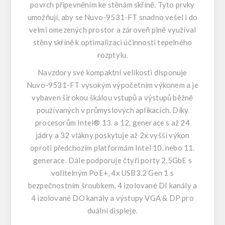
povrch připevněním ke stěnám skříně. Tyto prvky
umožňují, aby se Nuvo-9531-FT snadno vešel i do
velmi omezených prostor a zároveň plně využíval
stěny skříně k optimalizaci účinnosti tepelného
rozptylu.
Navzdory své kompaktní velikosti disponuje
Nuvo-9531-FT vysokým výpočetním výkonem a je
vybaven širokou škálou vstupů a výstupů běžně
používaných v průmyslových aplikacích. Díky
procesorům Intel® 13. a 12. generace s až 24
jádry a 32 vlákny poskytuje až 2x vyšší výkon
oproti předchozím platformám Intel 10. nebo 11.
generace. Dále podporuje čtyři porty 2.5GbE s
volitelným PoE+, 4x USB3.2 Gen 1 s
bezpečnostním šroubkem, 4 izolované DI kanály a
4 izolované DO kanály a výstupy VGA & DP pro
duální displeje.