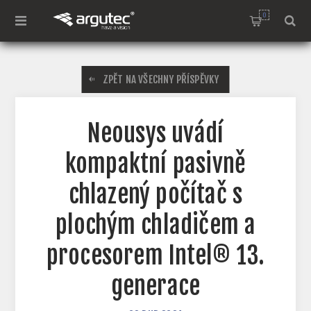
0
ZPĚT NA VŠECHNY PŘÍSPĚVKY
Neousys uvádí
kompaktní pasivně
chlazený počítač s
plochým chladičem a
procesorem Intel® 13.
generace