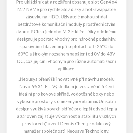
Pro ukládání dat a rozšíření obsahuje slot Gen4 x4
M.2 NVMe pro rychlé SSD disky a hot-swappable
zásuvku na HDD. Uživatelé mohou přidat
bezdrátové komunikační moduly prostřednictvím
dvou mPCIe a jednoho M.2 E klíče. Díky odolnému
designu je počítač vhodný pro náročné podmínky,
s pasivním chlazením při teplotách od -25°C do
60°C a širokým rozsahem napájení od 8V do 48V
DC, což jej činí vhodným pro různé automatizační
aplikace.
„Neousys přemýšlí inovativně při návrhu modelu
Nuvo-9531-FT. Výsledkem je vestavěné řešení
ideální pro kovové skříně, vodotěsné boxy nebo
výbušné prostory s omezeným větráním. Unikátní
design využívá povrch skříně pro lepší odvod tepla
a zároveň zajišťuje výkonnost a stabilitu v úzkých
prostorech,“ uvedl Dennis Chen, produktový
manažer společnosti Neousys Technology.