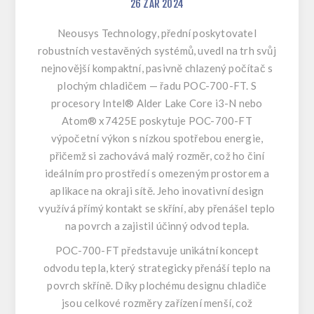
26
ZÁŘ
2024
Neousys Technology, přední poskytovatel
robustních vestavěných systémů, uvedl na trh svůj
nejnovější kompaktní, pasivně chlazený počítač s
plochým chladičem — řadu POC-700-FT. S
procesory Intel® Alder Lake Core i3-N nebo
Atom® x7425E poskytuje POC-700-FT
výpočetní výkon s nízkou spotřebou energie,
přičemž si zachovává malý rozměr, což ho činí
ideálním pro prostředí s omezeným prostorem a
aplikace na okraji sítě. Jeho inovativní design
využívá přímý kontakt se skříní, aby přenášel teplo
na povrch a zajistil účinný odvod tepla.
POC-700-FT představuje unikátní koncept
odvodu tepla, který strategicky přenáší teplo na
povrch skříně. Díky plochému designu chladiče
jsou celkové rozměry zařízení menší, což