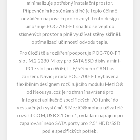
minimalizuje potřebný instalační prostor.
Připevněním ke stěnám skříně je teplo účinně
odváděno na povrch pro rozptyl. Tento design
umožňuje POC-700-FT snadno se vejít do
stísněných prostor a plně využívat stěny skříně k
optimalizaci účinnosti odvodu tepla.
Pro úložiště a rozšíření podporuje POC-700-FT
slot M.2 2280 M key pro SATA SSD disky a mini-
PCIe slot pro WiFi, LTE/5G nebo CAN bus
zařízení. Navíc je řada POC-700-FT vybavena
flexibilním designem rozšiřujícího modulu MezIO®
od Neousys, což je rozhraní navržené pro
integraci aplikačně specifických I/O funkcí do
vestavěných systémů. S MezIO® mohou uživatelé
rozšířit COM, USB 3.1 Gen 1, ovládání napájení při
zapalování nebo SATA porty pro 2.5” HDD/SSD
podle specifických potřeb.