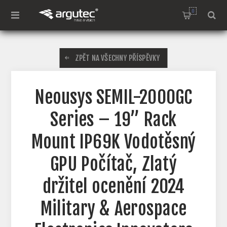
0
ZPĚT NA VŠECHNY PŘÍSPĚVKY
Neousys SEMIL-2000GC
Series – 19” Rack
Mount IP69K Vodotěsný
GPU Počítač, Zlatý
držitel ocenění 2024
Military & Aerospace