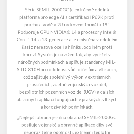
Série SEMIL-2000GC je extrémně odolná
platforma pro edge AI s certifikací IP69K proti
prachu a vodě v 2U rackovém formátu 19”.
Podporuje GPU NVIDIA® L4 a procesory Intel®
Core™ 14. a 13. generace a je umístěna v odolném
šasi z nerezové oceli a hliníku, odolném proti
korozi. Systém je navržen tak, aby vydržel v
náročných podmínkách a splňuje standardy MIL-
STD-810H pro odolnost vůči otřesům a vibracím,
což zajišťuje spolehlivý výkon v extrémních
prostředích, včetně vojenských vozidel,
bezpilotních pozemních vozidel (UGV) a dalších
obranných aplikací fungujících v prašných, vlhkých
a korozivních podmínkách.
„Nejlepší obrana je silná obrana! SEMIL-2000GC
posiluje vojenské a obranné aplikace díky své
neporazitelné odolnosti, extrémní teplotní