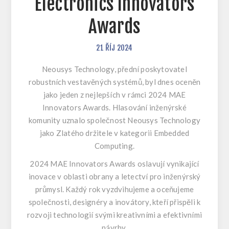
Electronics Innovators
Awards
21
ŘÍJ
2024
Neousys Technology, přední poskytovatel
robustních vestavěných systémů, byl dnes oceněn
jako jeden z nejlepších v rámci 2024 MAE
Innovators Awards. Hlasování inženýrské
komunity uznalo společnost Neousys Technology
jako Zlatého držitele v kategorii Embedded
Computing.
2024 MAE Innovators Awards oslavují vynikající
inovace v oblasti obrany a letectví pro inženýrský
průmysl. Každý rok vyzdvihujeme a oceňujeme
společnosti, designéry a inovátory, kteří přispěli k
rozvoji technologií svými kreativními a efektivními
návrhy.