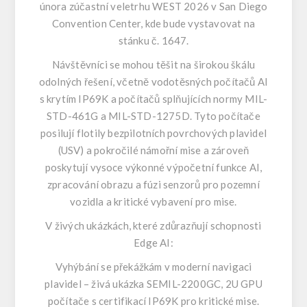
února zúčastní veletrhu WEST 2026 v San Diego
Convention Center, kde bude vystavovat na
stánku č. 1647.
Návštěvníci se mohou těšit na širokou škálu
odolných řešení, včetně vodotěsných počítačů AI
s krytím IP69K a počítačů splňujících normy MIL-
STD-461G a MIL-STD-1275D. Tyto počítače
posilují flotily bezpilotních povrchových plavidel
(USV) a pokročilé námořní mise a zároveň
poskytují vysoce výkonné výpočetní funkce AI,
zpracování obrazu a fúzi senzorů pro pozemní
vozidla a kritické vybavení pro mise.
V živých ukázkách, které zdůrazňují schopnosti
Edge AI:
Vyhýbání se překážkám v moderní navigaci
plavidel – živá ukázka SEMIL-2200GC, 2U GPU
počítače s certifikací IP69K pro kritické mise.