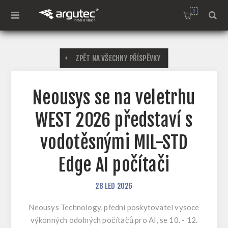
0
ZPĚT NA VŠECHNY PŘÍSPĚVKY
Neousys se na veletrhu
WEST 2026 představí s
vodotěsnými MIL-STD
Edge AI počítači
28
LED
2026
Neousys Technology, přední poskytovatel vysoce
výkonných odolných počítačů pro AI, se 10. - 12.