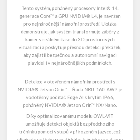
Tento systém, poháněný procesory Intel® 14.
generace Core™ a GPU NVIDIA® L4, je navržen
pro nejnáročnější námořní prostředí. Ukázka
demonstruje, jak systém transformuje záběry z
kamer v reálném čase do 3D prostorových
vizualizací a poskytuje přesnou detekci překážek,
aby zajistil bezpečnou a autonomní navigaci
plavidel i v nejnáročnějších podmínkách.
Detekce v otevřeném námořním prostředí s
NVIDIA® Jetson Orin™ –
Řada NRU-160-AWP
je
vodotěsný počítač Edge AI s krytím IP66,
poháněný NVIDIA® Jetson Orin™ NX/Nano.
Díky optimalizovanému modelu OWL-ViT
umožňuje detekci objektů bez předchozího
tréninku pomocí vstupů v přirozeném jazyce, což
eliminuje potřebu specifického tréninku pro danou