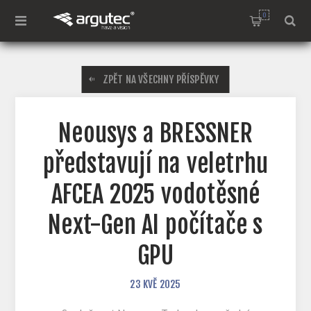
0
ZPĚT NA VŠECHNY PŘÍSPĚVKY
Neousys a BRESSNER
představují na veletrhu
AFCEA 2025 vodotěsné
Next-Gen AI počítače s
GPU
23
KVĚ
2025