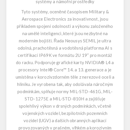
systémy a námořní prostředky
Tyto systémy, oceněné časopisem Military &
Aerospace Electronics za inovativnost, jsou
příkladem spojení odolnosti a výkonu založeného
na umělé inteligenci, které jsou nezbytné na
moderním bojišti. Řada Neousys SEMIL je ultra
odolná, prachotěsná a vodotěsná platforma AI s
certifikací IP69K ve formátu 2U 19“ pro montáž
do racku. Podporuje grafické karty NVIDIA® L4 a
procesory Intel® Core™ 14. a 13. generace a je
umístěna v korozivzdorném těle z nerezové oceli a
hliníku. Je vyrobena tak, aby odolávala náročným
podmínkám, splňuje normy MIL-STD-461G, MIL-
STD-1275E a MIL-STD-810H a zajišťuje
spolehlivý výkon v drsných podmínkách, včetně
vojenských vozidel, bezpilotních pozemních
vozidel (UGV) a dalších obranných aplikací
provozovaných v prašném, vlhkém a korozivním