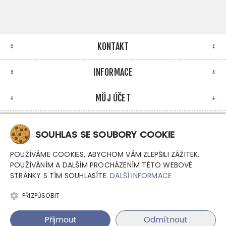
KONTAKT
INFORMACE
MŮJ ÚČET
NEWSLETTER
SOUHLAS SE SOUBORY COOKIE
POUŽÍVÁME COOKIES, ABYCHOM VÁM ZLEPŠILI ZÁŽITEK.
POUŽÍVÁNÍM A DALŠÍM PROCHÁZENÍM TÉTO WEBOVÉ
STRÁNKY S TÍM SOUHLASÍTE.
DALŠÍ INFORMACE
PŘIZPŮSOBIT
Copyright © 2026 Argutec, s.r.o. - Průmyslové počítače.
Přijmout
Odmítnout
Všechna práva vyhrazena.