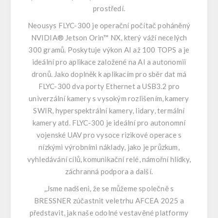
prostředí.
Neousys FLYC-300 je operační počítač poháněný
NVIDIA® Jetson Orin™ NX, který váží necelých
300 gramů. Poskytuje výkon AI až 100 TOPS a je
ideální pro aplikace založené na AI a autonomii
dronů. Jako doplněk k aplikacím pro sběr dat má
FLYC-300 dva porty Ethernet a USB3.2 pro
univerzální kamery s vysokým rozlišením, kamery
SWIR, hyperspektrální kamery, lidary, termální
kamery atd. FLYC-300 je ideální pro autonomní
vojenské UAV pro vysoce rizikové operace s
nízkými výrobními náklady, jako je průzkum,
vyhledávání cílů, komunikační relé, námořní hlídky,
záchranná podpora a další.
„Jsme nadšeni, že se můžeme společně s
BRESSNER zúčastnit veletrhu AFCEA 2025 a
představit, jak naše odolné vestavěné platformy