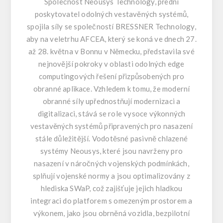
Společnost Neousys Technology, přední
poskytovatel odolných vestavěných systémů,
spojila síly se společností BRESSNER Technology,
aby na veletrhu AFCEA, který se koná ve dnech 27.
až 28. května v Bonnu v Německu, představila své
nejnovější pokroky v oblasti odolných edge
computingových řešení přizpůsobených pro
obranné aplikace. Vzhledem k tomu, že moderní
obranné síly upřednostňují modernizaci a
digitalizaci, stává se role vysoce výkonných
vestavěných systémů připravených pro nasazení
stále důležitější. Vodotěsné pasivně chlazené
systémy Neousys, které jsou navrženy pro
nasazení v náročných vojenských podmínkách,
splňují vojenské normy a jsou optimalizovány z
hlediska SWaP, což zajišťuje jejich hladkou
integraci do platforem s omezeným prostorem a
výkonem, jako jsou obrněná vozidla, bezpilotní