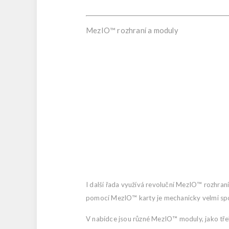
MezIO™ rozhraní a moduly
I další řada využívá revoluční MezIO™ rozhraní,
pomocí MezIO™ karty je mechanicky velmi spo
V nabídce jsou různé MezIO™ moduly, jako tř