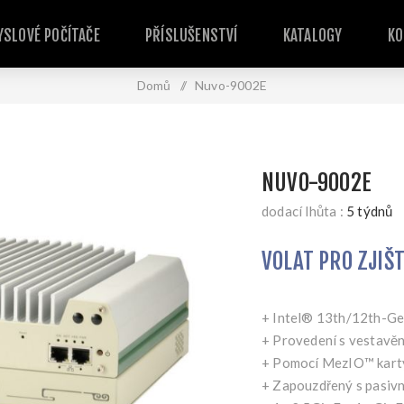
SLOVÉ POČÍTAČE
PŘÍSLUŠENSTVÍ
KATALOGY
KO
Domů
/
Nuvo-9002E
NUVO-9002E
dodací lhůta :
5 týdnů
VOLAT PRO ZJIŠ
+ Intel® 13th/12th-
+ Provedení s vestavěn
+ Pomocí MezIO™ karty 
+ Zapouzdřený s pasivn