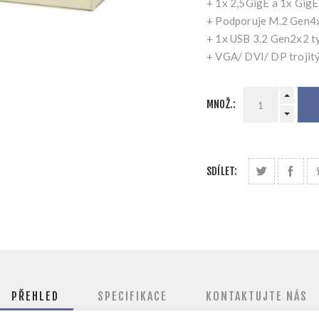
+ 1x 2,5GigE a 1x GigE
+ Podporuje M.2 Gen
+ 1x USB 3.2 Gen2x2 ty
+ VGA/ DVI/ DP trojitý
MNOŽ.:
SDÍLET:
PŘEHLED
SPECIFIKACE
KONTAKTUJTE NÁS