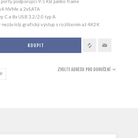
 porty podporující 9.5 KB jumbo frame
4x4 NVMe a 2xSATA
p C a 8x USB 3.2/2.0 typ A
 nezávislý grafický výstup s rozlišením až 4K2K
KOUPIT
ZVOLTE ADRESU PRO DORUČENÍ