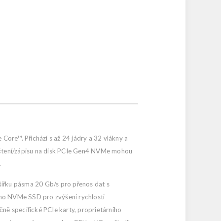
re™. Přichází s až 24 jádry a 32 vlákny a
 čtení/zápisu na disk PCIe Gen4 NVMe mohou
.
ířku pásma 20 Gb/s pro přenos dat s
šího NVMe SSD pro zvýšení rychlosti
čně specifické PCIe karty, proprietárního