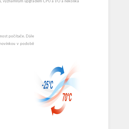
m, významným upgradem CPU a I/O a několika
lnost počítače. Dále
o novinkou v podobě