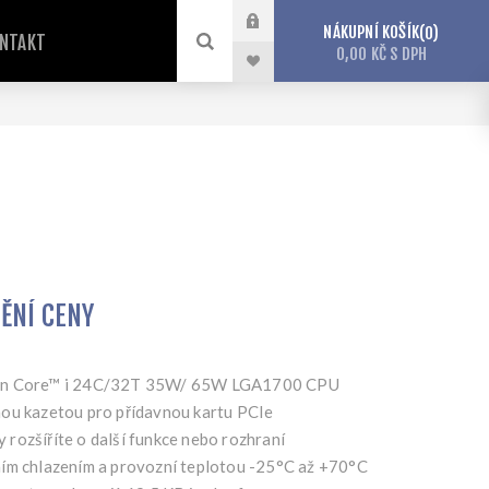
NÁKUPNÍ KOŠÍK
0
NTAKT
0,00 KČ S DPH
TĚNÍ CENY
Gen Core™ i 24C/32T 35W/ 65W LGA1700 CPU
ou kazetou pro přídavnou kartu PCIe
rozšíříte o další funkce nebo rozhraní
ím chlazením a provozní teplotou -25°C až +70°C