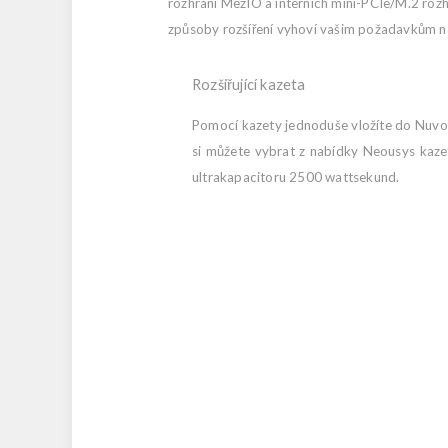
rozhraní MezIO a interních mini-PCIe/M.2 r
způsoby rozšíření vyhoví vašim požadavkům na
Rozšiřující kazeta
Pomocí kazety jednoduše vložíte do Nuvo-9
si můžete vybrat z nabídky Neousys kaze
ultrakapacitoru 2500 wattsekund.