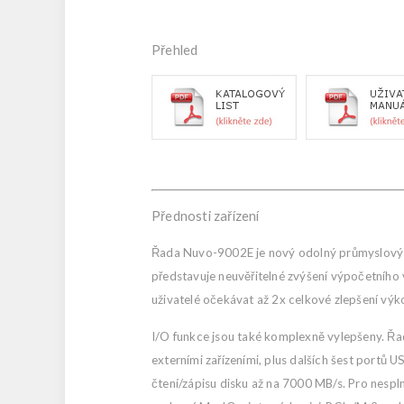
Přehled
Přednosti zařízení
Řada Nuvo-9002E je nový odolný průmyslový po
představuje neuvěřitelné zvýšení výpočetníh
uživatelé očekávat až 2x celkové zlepšení vý
I/O funkce jsou také komplexně vylepšeny. Ř
externími zařízeními, plus dalších šest port
čtení/zápisu disku až na 7000 MB/s. Pro nespln