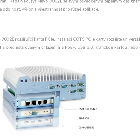
ozhraní. Řada Neousys Nuvo-9002E se svým osvědčeným tepelným designe
 odolnost, výkon a všestrannost pro různé aplikace.
002E rozšiřující kartu PCIe. Instalací COTS PCIe karty rozšíříte univerzá
t s předinstalovaným chlazením a PoE+, USB 3.0, grafickou kartou neb