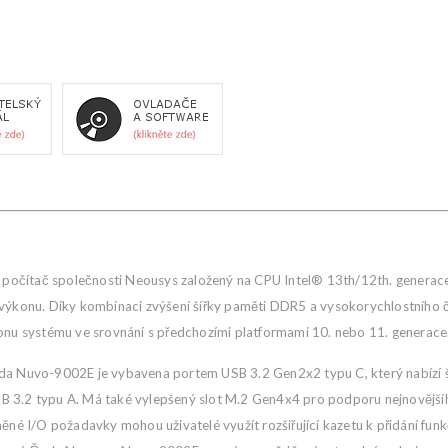
čítač společnosti Neousys založený na CPU Intel® 13th/12th. generace Co
o výkonu. Díky kombinaci zvýšení šířky paměti DDR5 a vysokorychlostního
konu systému ve srovnání s předchozími platformami 10. nebo 11. generace
ada Nuvo-9002E je vybavena portem USB 3.2 Gen2x2 typu C, který nabízí š
ů USB 3.2 typu A. Má také vylepšený slot M.2 Gen4x4 pro podporu nejnověj
ěné I/O požadavky mohou uživatelé využít rozšiřující kazetu k přidání funk