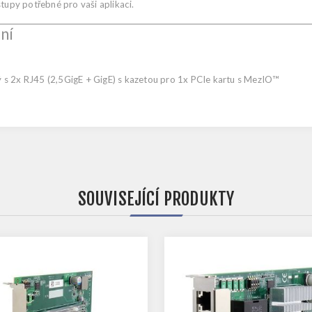
tupy potřebné pro vaši aplikaci.
ní
 s 2x RJ45 (2,5GigE + GigE) s kazetou pro 1x PCIe kartu s MezIO™
SOUVISEJÍCÍ PRODUKTY