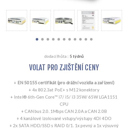
dodací lhůta :
5 týdnů
VOLAT PRO ZJIŠTĚNÍ CENY
+
EN 50155 certifikát (pro drážní vozidla a zařízení)
+ 4x 802.3at PoE+ s M12 konektory
+ Intel® 6th-Gen Core™ i7/ i5/ i3 35W/ 65W LGA1151
CPU
+ CAN bus 2.0. 1Mbps CAN 2.0A a CAN 2.0B
+ 4 kanálové izolované vstupy/výstupy 4DI 4DO
+ 2x SATA HDD/SSD s RAID 0/1. 1x pevný a 1x výsuvný