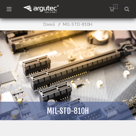
0
Domů
/
MIL-STD-810H
MIL-STD-810H