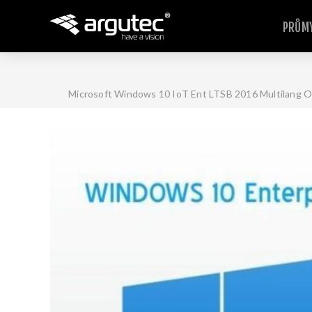
PRŮMY
Microsoft Windows 10 IoT Ent LTSB 2016 Multilang OEI