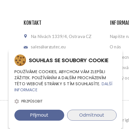
KONTAKT
INFORMA
Na Nivách 1339/4, Ostrava CZ
Napište 
sales@argutec.eu
O nás
+420 703 141 903
Všeobecn
SOUHLAS SE SOUBORY COOKIE
+420 703 141 903
Zpracován
POUŽÍVÁME COOKIES, ABYCHOM VÁM ZLEPŠILI
ZÁŽITEK. POUŽÍVÁNÍM A DALŠÍM PROCHÁZENÍM
Zpětný od
TÉTO WEBOVÉ STRÁNKY S TÍM SOUHLASÍTE.
DALŠÍ
INFORMACE
PŘIZPŮSOBIT
Přijmout
Odmítnout
Copyrigh