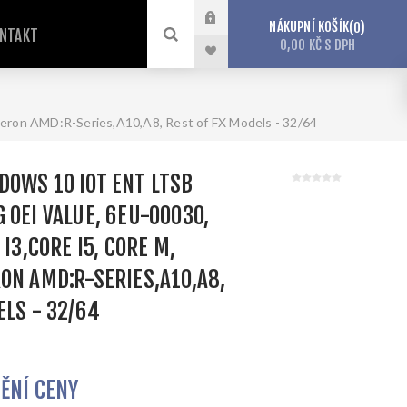
NÁKUPNÍ KOŠÍK
0
NTAKT
0,00 KČ S DPH
leron AMD:R-­Series,A10,A8, Rest of FX Models - 32/64
OWS 10 IOT ENT LTSB
OEI VALUE, 6EU-­00030,
 I3,CORE I5, CORE M,
ON AMD:R-­SERIES,A10,A8,
ELS - 32/64
TĚNÍ CENY