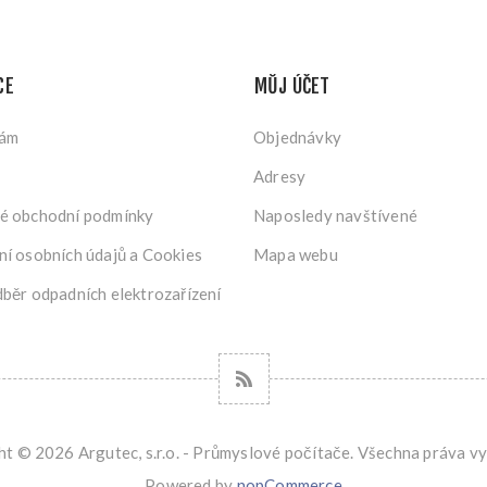
CE
MŮJ ÚČET
nám
Objednávky
Adresy
é obchodní podmínky
Naposledy navštívené
í osobních údajů a Cookies
Mapa webu
běr odpadních elektrozařízení
t © 2026 Argutec, s.r.o. - Průmyslové počítače. Všechna práva v
Powered by
nopCommerce