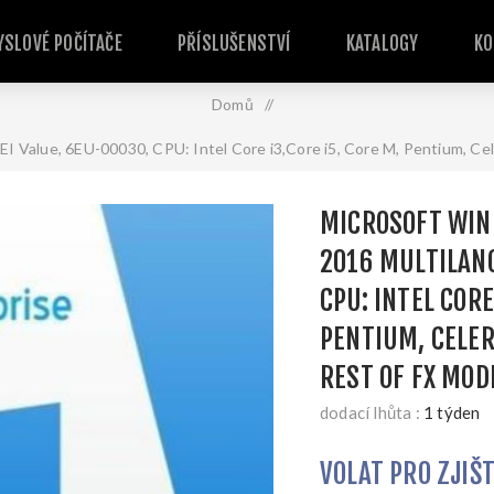
SLOVÉ POČÍTAČE
PŘÍSLUŠENSTVÍ
KATALOGY
KO
Domů
/
 Value, 6EU-­00030, CPU: Intel Core i3,Core i5, Core M, Pentium, Ce
MICROSOFT WIND
2016 MULTILANG 
CPU: INTEL CORE
PENTIUM, CELER
REST OF FX MOD
dodací lhůta :
1 týden
VOLAT PRO ZJIŠ