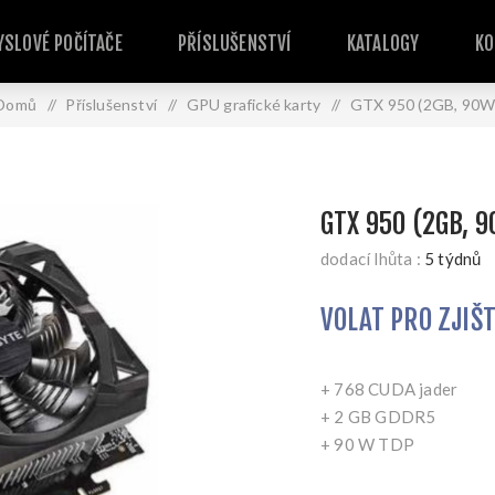
SLOVÉ POČÍTAČE
PŘÍSLUŠENSTVÍ
KATALOGY
KO
Domů
/
Příslušenství
/
GPU grafické karty
/
GTX 950 (2GB, 90W
GTX 950 (2GB, 
dodací lhůta :
5 týdnů
VOLAT PRO ZJIŠ
+ 768 CUDA jader
+ 2 GB GDDR5
+ 90 W TDP