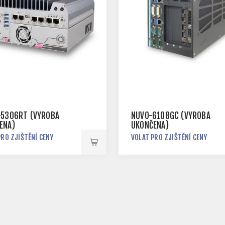
-5306RT (VÝROBA
NUVO-6108GC (VÝROBA
ENA)
UKONČENA)
PRO ZJIŠTĚNÍ CENY
VOLAT PRO ZJIŠTĚNÍ CENY