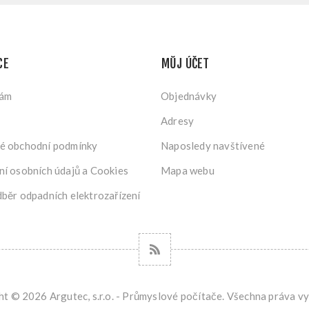
CE
MŮJ ÚČET
nám
Objednávky
Adresy
é obchodní podmínky
Naposledy navštívené
í osobních údajů a Cookies
Mapa webu
běr odpadních elektrozařízení
t © 2026 Argutec, s.r.o. - Průmyslové počítače. Všechna práva v