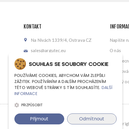
KONTAKT
INFORMA
Na Nivách 1339/4, Ostrava CZ
Napište 
sales@argutec.eu
O nás
+420 703 141 903
Všeobecn
SOUHLAS SE SOUBORY COOKIE
+420 703 141 903
Zpracován
POUŽÍVÁME COOKIES, ABYCHOM VÁM ZLEPŠILI
ZÁŽITEK. POUŽÍVÁNÍM A DALŠÍM PROCHÁZENÍM
Zpětný od
TÉTO WEBOVÉ STRÁNKY S TÍM SOUHLASÍTE.
DALŠÍ
INFORMACE
PŘIZPŮSOBIT
Přijmout
Odmítnout
Copyrigh